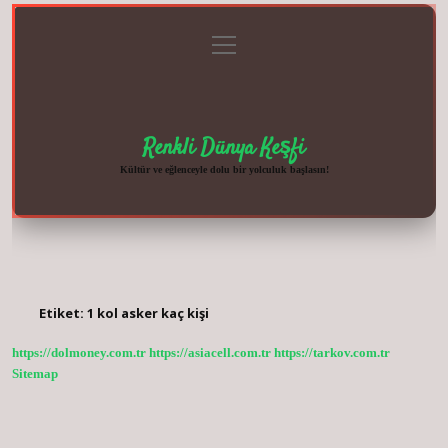
menüyü
Anasayfa
Gizlilik
Yasal
Hakkımızda
aç
Politikası
Uyarı
Renkli Dünya Keşfi
Kültür ve eğlenceyle dolu bir yolculuk başlasın!
Etiket:
1 kol asker kaç kişi
https://dolmoney.com.tr
https://asiacell.com.tr
https://tarkov.com.tr
Sitemap