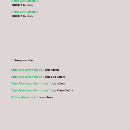
Koton ailesi kimdir ?
Temmuz 14, 2026
Koton ailesi kimdir ?
Temmuz 14, 2026
Son yorumlar
Sirke saça zarar verir mi ?
için
admin
Sirke saça zarar verir mi ?
için
Eda Güneş
Tıpta biyokimya dersi var mı ?
için
admin
Tıpta biyokimya dersi var mı ?
için
Gaye Öztürk
TIN ne demek vergi ?
için
admin