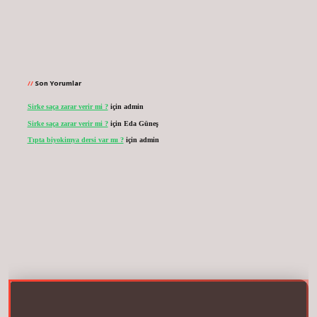
Son Yorumlar
Sirke saça zarar verir mi ?
için
admin
Sirke saça zarar verir mi ?
için
Eda Güneş
Tıpta biyokimya dersi var mı ?
için
admin
net