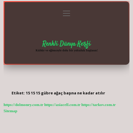
menüyü
Anasayfa
Gizlilik
Yasal
Hakkımızda
aç
Politikası
Uyarı
Renkli Dünya Keşfi
Kültür ve eğlenceyle dolu bir yolculuk başlasın!
Etiket:
15 15 15 gübre ağaç başına ne kadar atılır
https://dolmoney.com.tr
https://asiacell.com.tr
https://tarkov.com.tr
Sitemap