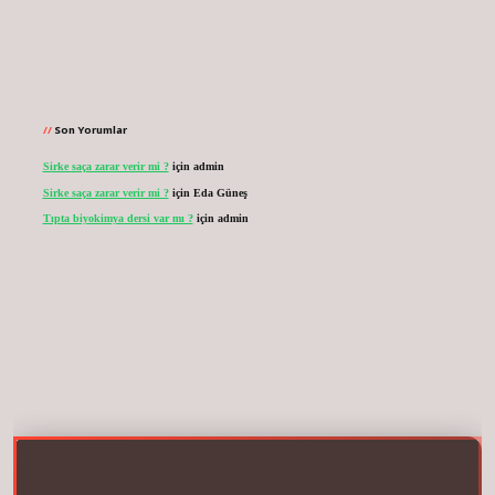
Son Yorumlar
Sirke saça zarar verir mi ?
için
admin
Sirke saça zarar verir mi ?
için
Eda Güneş
Tıpta biyokimya dersi var mı ?
için
admin
r.net