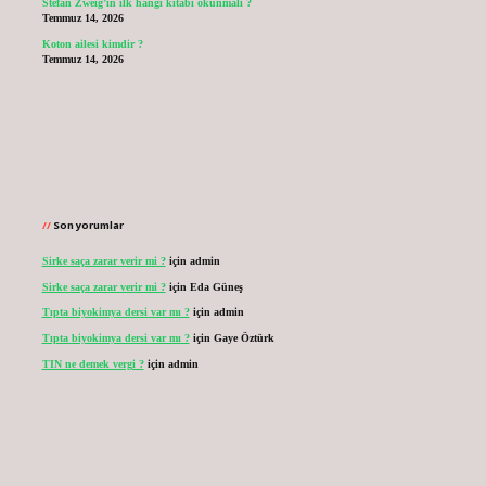
Stefan Zweig’in ilk hangi kitabı okunmalı ?
Temmuz 14, 2026
Koton ailesi kimdir ?
Temmuz 14, 2026
Son yorumlar
Sirke saça zarar verir mi ?
için
admin
Sirke saça zarar verir mi ?
için
Eda Güneş
Tıpta biyokimya dersi var mı ?
için
admin
Tıpta biyokimya dersi var mı ?
için
Gaye Öztürk
TIN ne demek vergi ?
için
admin