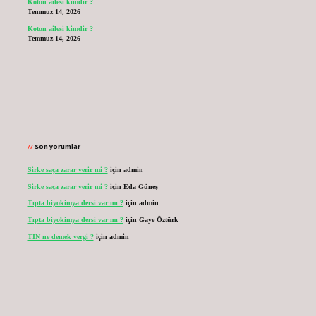
Koton ailesi kimdir ?
Temmuz 14, 2026
Koton ailesi kimdir ?
Temmuz 14, 2026
Son yorumlar
Sirke saça zarar verir mi ?
için
admin
Sirke saça zarar verir mi ?
için
Eda Güneş
Tıpta biyokimya dersi var mı ?
için
admin
Tıpta biyokimya dersi var mı ?
için
Gaye Öztürk
TIN ne demek vergi ?
için
admin