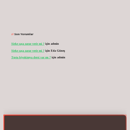
Son Yorumlar
Sirke saça zarar verir mi ?
için
admin
Sirke saça zarar verir mi ?
için
Eda Güneş
Tıpta biyokimya dersi var mı ?
için
admin
casinogir.net