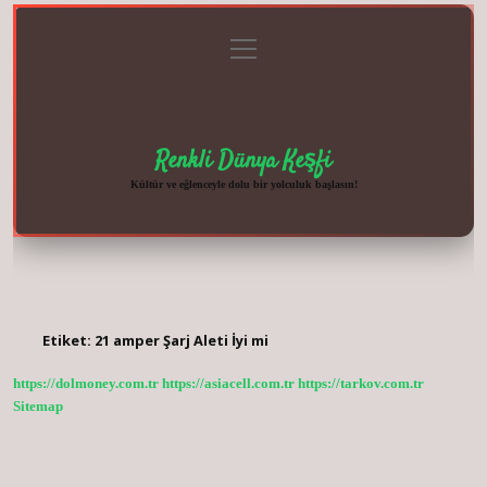
menüyü
Anasayfa
Gizlilik
Yasal
Hakkımızda
aç
Politikası
Uyarı
Renkli Dünya Keşfi
Kültür ve eğlenceyle dolu bir yolculuk başlasın!
Etiket:
21 amper Şarj Aleti İyi mi
https://dolmoney.com.tr
https://asiacell.com.tr
https://tarkov.com.tr
Sitemap