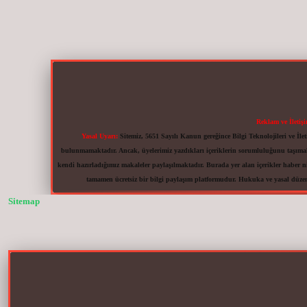
Reklam ve İletiş
Yasal Uyarı:
Sitemiz, 5651 Sayılı Kanun gereğince Bilgi Teknolojileri ve İ
bulunmamaktadır. Ancak, üyelerimiz yazdıkları içeriklerin sorumluluğunu taşımakta
kendi hazırladığımız makaleler paylaşılmaktadır. Burada yer alan içerikler haber n
tamamen ücretsiz bir bilgi paylaşım platformudur. Hukuka ve yasal düze
Sitemap
vdcasinogir.net