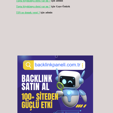
Tıpta biyokimya dersi var mı ?
için
admin
Tıpta biyokimya dersi var mı ?
için
Gaye Öztürk
TIN ne demek vergi ?
için
admin