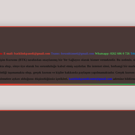
im:
E-mail:
backlinkpaneli@gmail.com
Teams:
forumhizmeti@gmail.com
Whatsapp: 0262 606 0 726
Tel
letişim Kurumu (BTK) tarafından onaylanmış bir Yer Sağlayıcı olarak hizmet vermektedir. Bu nedenle, s
 olup, siteye üye olarak bu sorumluluğu kabul etmiş sayılırlar. Bu internet sitesi, herhangi bir mark
iteliği taşımamakta olup, gerçek kurum ve kişiler hakkında paylaşım yapılmamaktadır. Gerçek kurum ve
nlemelere aykırı olduğunu düşündüğünüz içerikleri,
backlinkpanelicomtr@gmail.com
adresine bildirmen