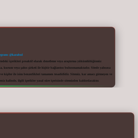
egram: @karabul
itedeki içerikleri proaktif olarak denetleme veya araştırma yükümlülüğümüz
a, kurum veya şahıs şirketi ile hiçbir bağlantısı bulunmamaktadır. Sitede yalnızca
 kişiler ile isim benzerlikleri tamamen tesadüfidir. Sitemiz, kar amacı gütmeyen ve
iz halinde, ilgili içerikler yasal süre içerisinde sitemizden kaldırılacaktır.