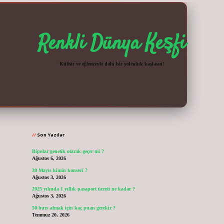
Renkli Dünya Keşfi
Kültür ve eğlenceyle dolu bir yolculuk başlasın!
Sidebar
vdcasinogir.n
Son Yazılar
Bipolar genetik olarak geçer mi ?
Ağustos 6, 2026
30 Mayıs kimin konseri ?
Ağustos 3, 2026
2025 yılında 1 yıllık pasaport ücreti ne kadar ?
Ağustos 3, 2026
50 burs almak için kaç puan gerekir ?
Temmuz 20, 2026