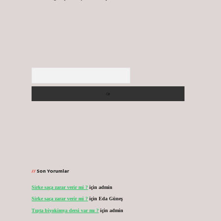
Arama
Son Yorumlar
Sirke saça zarar verir mi ?
için
admin
Sirke saça zarar verir mi ?
için
Eda Güneş
Tıpta biyokimya dersi var mı ?
için
admin