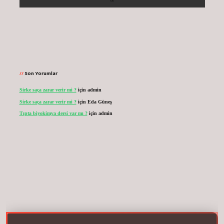
Son Yorumlar
Sirke saça zarar verir mi ?
için
admin
Sirke saça zarar verir mi ?
için
Eda Güneş
Tıpta biyokimya dersi var mı ?
için
admin
vdcasinogir.net