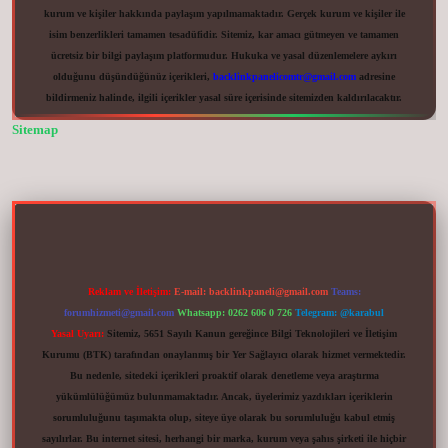
kurum ve kişiler hakkında paylaşım yapılmamaktadır. Gerçek kurum ve kişiler ile
isim benzerlikleri tamamen tesadüfidir. Sitemiz, kar amacı gütmeyen ve tamamen
ücretsiz bir bilgi paylaşım platformudur. Hukuka ve yasal düzenlemelere aykırı
olduğunu düşündüğünüz içerikleri,
backlinkpanelicomtr@gmail.com
adresine
bildirmeniz halinde, ilgili içerikler yasal süre içerisinde sitemizden kaldırılacaktır.
Sitemap
vdcasinogir.net
Reklam ve İletişim:
E-mail:
backlinkpaneli@gmail.com
Teams:
forumhizmeti@gmail.com
Whatsapp: 0262 606 0 726
Telegram: @karabul
Yasal Uyarı:
Sitemiz, 5651 Sayılı Kanun gereğince Bilgi Teknolojileri ve İletişim
Kurumu (BTK) tarafından onaylanmış bir Yer Sağlayıcı olarak hizmet vermektedir.
Bu nedenle, sitedeki içerikleri proaktif olarak denetleme veya araştırma
yükümlülüğümüz bulunmamaktadır. Ancak, üyelerimiz yazdıkları içeriklerin
sorumluluğunu taşımakta olup, siteye üye olarak bu sorumluluğu kabul etmiş
sayılırlar. Bu internet sitesi, herhangi bir marka, kurum veya şahıs şirketi ile hiçbir