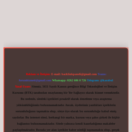
vdcasinogir.net
Reklam ve İletişim:
E-mail:
backlinkpaneli@gmail.com
Teams:
forumhizmeti@gmail.com
Whatsapp: 0262 606 0 726
Telegram: @karabul
Yasal Uyarı:
Sitemiz, 5651 Sayılı Kanun gereğince Bilgi Teknolojileri ve İletişim
Kurumu (BTK) tarafından onaylanmış bir Yer Sağlayıcı olarak hizmet vermektedir.
Bu nedenle, sitedeki içerikleri proaktif olarak denetleme veya araştırma
yükümlülüğümüz bulunmamaktadır. Ancak, üyelerimiz yazdıkları içeriklerin
sorumluluğunu taşımakta olup, siteye üye olarak bu sorumluluğu kabul etmiş
sayılırlar. Bu internet sitesi, herhangi bir marka, kurum veya şahıs şirketi ile hiçbir
bağlantısı bulunmamaktadır. Sitede yalnızca kendi hazırladığımız makaleler
paylaşılmaktadır. Burada yer alan içerikler haber niteliği taşımamakta olup, gerçek