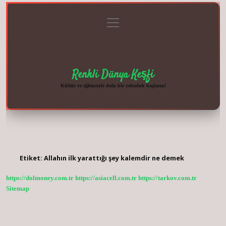
menüyü
Anasayfa
Gizlilik
Yasal
Hakkımızda
aç
Politikası
Uyarı
Renkli Dünya Keşfi
Kültür ve eğlenceyle dolu bir yolculuk başlasın!
Etiket:
Allahın ilk yarattığı şey kalemdir ne demek
https://dolmoney.com.tr
https://asiacell.com.tr
https://tarkov.com.tr
Sitemap