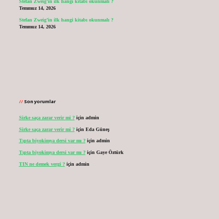
Stefan Zweig’in ilk hangi kitabı okunmalı ?
Temmuz 14, 2026
Stefan Zweig’in ilk hangi kitabı okunmalı ?
Temmuz 14, 2026
Son yorumlar
Sirke saça zarar verir mi ?
için
admin
Sirke saça zarar verir mi ?
için
Eda Güneş
Tıpta biyokimya dersi var mı ?
için
admin
Tıpta biyokimya dersi var mı ?
için
Gaye Öztürk
TIN ne demek vergi ?
için
admin