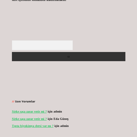
Arama
Son Yorumlar
Sirke saça zarar verir mi ?
için
admin
Sirke saça zarar verir mi ?
için
Eda Güneş
Tıpta biyokimya dersi var mı ?
için
admin