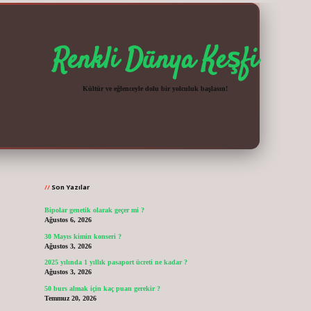
Renkli Dünya Keşfi
Kültür ve eğlenceyle dolu bir yolculuk başlasın!
Sidebar
vdcasinogir.
Son Yazılar
Bipolar genetik olarak geçer mi ?
Ağustos 6, 2026
30 Mayıs kimin konseri ?
Ağustos 3, 2026
2025 yılında 1 yıllık pasaport ücreti ne kadar ?
Ağustos 3, 2026
50 burs almak için kaç puan gerekir ?
Temmuz 20, 2026