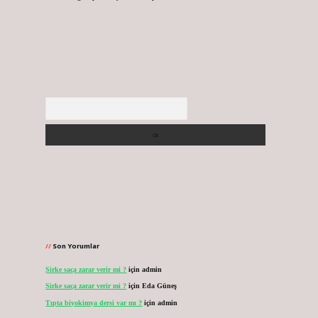
Arama
Son Yorumlar
Sirke saça zarar verir mi ?
için
admin
Sirke saça zarar verir mi ?
için
Eda Güneş
Tıpta biyokimya dersi var mı ?
için
admin