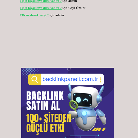
Tıpta biyokimya dersi var mı ?
için
admin
Tıpta biyokimya dersi var mı ?
için
Gaye Öztürk
TIN ne demek vergi ?
için
admin