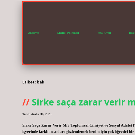
Anasayfa
Gizlilik Politikası
Yasal Uyarı
Hakk
Etiket:
bak
Sirke saça zarar verir m
Tarih: Aralık 30, 2025
Sirke Saça Zarar Verir Mi? Toplumsal Cinsiyet ve Sosyal Adalet Pe
işyerinde farklı insanları gözlemlemek benim için çok öğretici bir