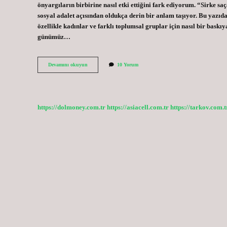
önyargıların birbirine nasıl etki ettiğini fark ediyorum. “Sirke saça
sosyal adalet açısından oldukça derin bir anlam taşıyor. Bu yazıd
özellikle kadınlar ve farklı toplumsal gruplar için nasıl bir bas
günümüz…
Sirke
Devamını okuyun
10 Yorum
saça
zarar
verir
mi
?
https://dolmoney.com.tr
https://asiacell.com.tr
https://tarkov.com.t