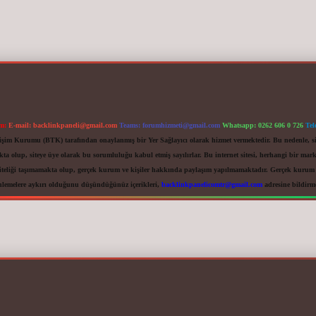
im:
E-mail:
backlinkpaneli@gmail.com
Teams:
forumhizmeti@gmail.com
Whatsapp: 0262 606 0 726
Tel
letişim Kurumu (BTK) tarafından onaylanmış bir Yer Sağlayıcı olarak hizmet vermektedir. Bu nedenle, s
 olup, siteye üye olarak bu sorumluluğu kabul etmiş sayılırlar. Bu internet sitesi, herhangi bir mark
iteliği taşımamakta olup, gerçek kurum ve kişiler hakkında paylaşım yapılmamaktadır. Gerçek kurum ve
nlemelere aykırı olduğunu düşündüğünüz içerikleri,
backlinkpanelicomtr@gmail.com
adresine bildirmen