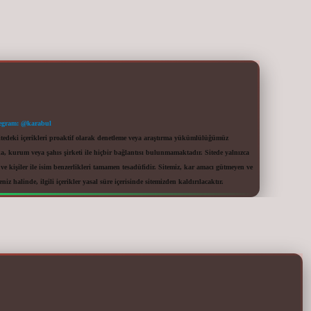
egram: @karabul
itedeki içerikleri proaktif olarak denetleme veya araştırma yükümlülüğümüz
a, kurum veya şahıs şirketi ile hiçbir bağlantısı bulunmamaktadır. Sitede yalnızca
 kişiler ile isim benzerlikleri tamamen tesadüfidir. Sitemiz, kar amacı gütmeyen ve
iz halinde, ilgili içerikler yasal süre içerisinde sitemizden kaldırılacaktır.