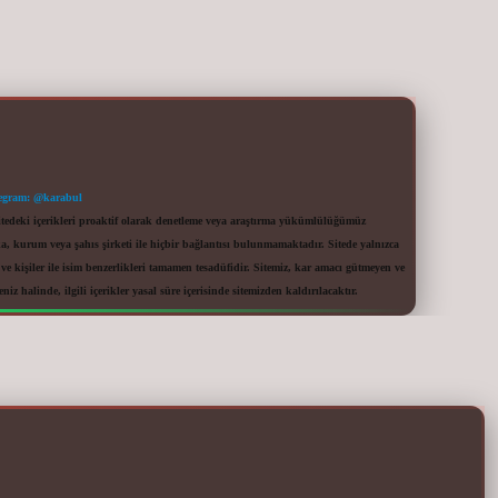
egram: @karabul
itedeki içerikleri proaktif olarak denetleme veya araştırma yükümlülüğümüz
a, kurum veya şahıs şirketi ile hiçbir bağlantısı bulunmamaktadır. Sitede yalnızca
 kişiler ile isim benzerlikleri tamamen tesadüfidir. Sitemiz, kar amacı gütmeyen ve
iz halinde, ilgili içerikler yasal süre içerisinde sitemizden kaldırılacaktır.