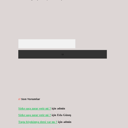
Arama
Son Yorumlar
Sirke saça zarar verir mi ?
için
admin
Sirke saça zarar verir mi ?
için
Eda Güneş
Tıpta biyokimya dersi var mı ?
için
admin