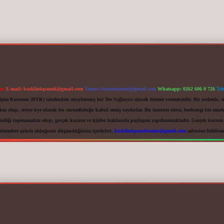
im:
E-mail:
backlinkpaneli@gmail.com
Teams:
forumhizmeti@gmail.com
Whatsapp: 0262 606 0 726
Tel
letişim Kurumu (BTK) tarafından onaylanmış bir Yer Sağlayıcı olarak hizmet vermektedir. Bu nedenle, s
 olup, siteye üye olarak bu sorumluluğu kabul etmiş sayılırlar. Bu internet sitesi, herhangi bir mark
iteliği taşımamakta olup, gerçek kurum ve kişiler hakkında paylaşım yapılmamaktadır. Gerçek kurum ve
nlemelere aykırı olduğunu düşündüğünüz içerikleri,
backlinkpanelicomtr@gmail.com
adresine bildirmen