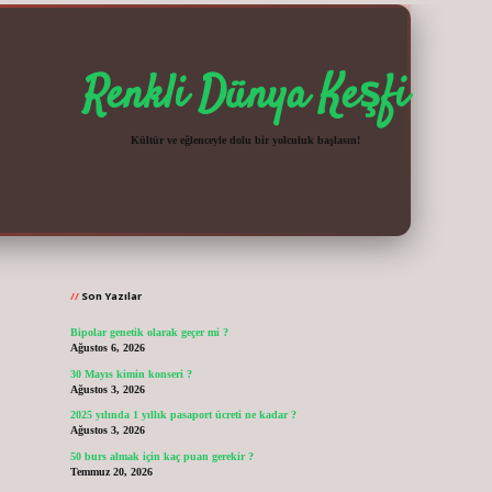
Renkli Dünya Keşfi
Kültür ve eğlenceyle dolu bir yolculuk başlasın!
Sidebar
vdcasinogir.n
Son Yazılar
Bipolar genetik olarak geçer mi ?
Ağustos 6, 2026
30 Mayıs kimin konseri ?
Ağustos 3, 2026
2025 yılında 1 yıllık pasaport ücreti ne kadar ?
Ağustos 3, 2026
50 burs almak için kaç puan gerekir ?
Temmuz 20, 2026