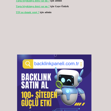
Tıpta biyokimya dersi var mı ?
için
admin
Tıpta biyokimya dersi var mı ?
için
Gaye Öztürk
TIN ne demek vergi ?
için
admin