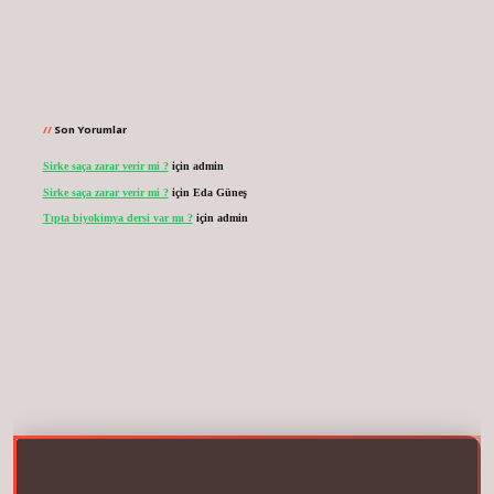
Son Yorumlar
Sirke saça zarar verir mi ?
için
admin
Sirke saça zarar verir mi ?
için
Eda Güneş
Tıpta biyokimya dersi var mı ?
için
admin
.net