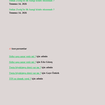
Stefan Zweig’in ilk hangi kitabı okunmalı ?
Temmuz 14, 2026
Stefan Zweig’in ilk hangi kitabı okunmalı ?
Temmuz 14, 2026
Son yorumlar
Sirke saça zarar verir mi ?
için
admin
Sirke saça zarar verir mi ?
için
Eda Güneş
Tıpta biyokimya dersi var mı ?
için
admin
Tıpta biyokimya dersi var mı ?
için
Gaye Öztürk
TIN ne demek vergi ?
için
admin