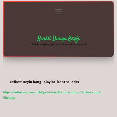
menüyü
Anasayfa
Gizlilik
Yasal
Hakkımızda
aç
Politikası
Uyarı
Renkli Dünya Keşfi
Kültür ve eğlenceyle dolu bir yolculuk başlasın!
Etiket:
Beyin hangi olayları kontrol eder
https://dolmoney.com.tr
https://asiacell.com.tr
https://tarkov.com.tr
Sitemap