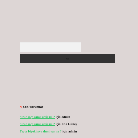
Arama
Son Yorumlar
Sirke saça zarar verir mi ?
için
admin
Sirke saça zarar verir mi ?
için
Eda Güneş
Tıpta biyokimya dersi var mı ?
için
admin