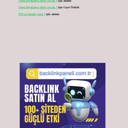
Tıpta biyokimya dersi var mı ?
için
admin
Tıpta biyokimya dersi var mı ?
için
Gaye Öztürk
TIN ne demek vergi ?
için
admin