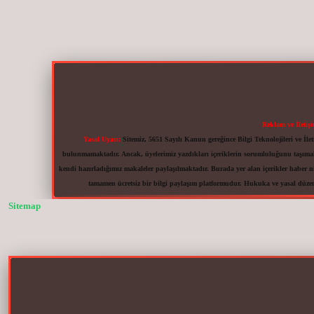
Reklam ve İletiş
Yasal Uyarı:
Sitemiz, 5651 Sayılı Kanun gereğince Bilgi Teknolojileri ve İ
bulunmamaktadır. Ancak, üyelerimiz yazdıkları içeriklerin sorumluluğunu taşımakta
kendi hazırladığımız makaleler paylaşılmaktadır. Burada yer alan içerikler haber n
tamamen ücretsiz bir bilgi paylaşım platformudur. Hukuka ve yasal düze
Sitemap
vdcasinogir.net