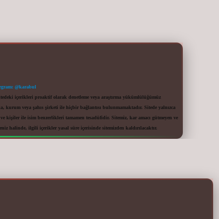
egram: @karabul
itedeki içerikleri proaktif olarak denetleme veya araştırma yükümlülüğümüz
a, kurum veya şahıs şirketi ile hiçbir bağlantısı bulunmamaktadır. Sitede yalnızca
 kişiler ile isim benzerlikleri tamamen tesadüfidir. Sitemiz, kar amacı gütmeyen ve
iz halinde, ilgili içerikler yasal süre içerisinde sitemizden kaldırılacaktır.