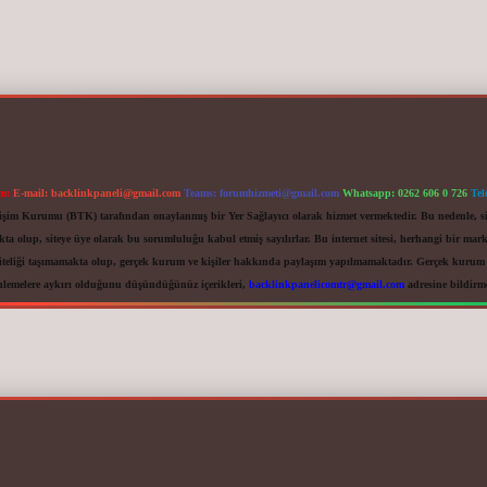
im:
E-mail:
backlinkpaneli@gmail.com
Teams:
forumhizmeti@gmail.com
Whatsapp: 0262 606 0 726
Tel
letişim Kurumu (BTK) tarafından onaylanmış bir Yer Sağlayıcı olarak hizmet vermektedir. Bu nedenle, s
 olup, siteye üye olarak bu sorumluluğu kabul etmiş sayılırlar. Bu internet sitesi, herhangi bir mark
iteliği taşımamakta olup, gerçek kurum ve kişiler hakkında paylaşım yapılmamaktadır. Gerçek kurum ve
nlemelere aykırı olduğunu düşündüğünüz içerikleri,
backlinkpanelicomtr@gmail.com
adresine bildirmen