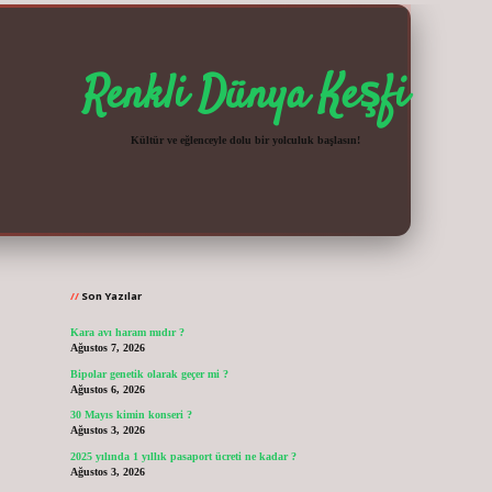
Renkli Dünya Keşfi
Kültür ve eğlenceyle dolu bir yolculuk başlasın!
Sidebar
vdcasinogir.n
Son Yazılar
Kara avı haram mıdır ?
Ağustos 7, 2026
Bipolar genetik olarak geçer mi ?
Ağustos 6, 2026
30 Mayıs kimin konseri ?
Ağustos 3, 2026
2025 yılında 1 yıllık pasaport ücreti ne kadar ?
Ağustos 3, 2026