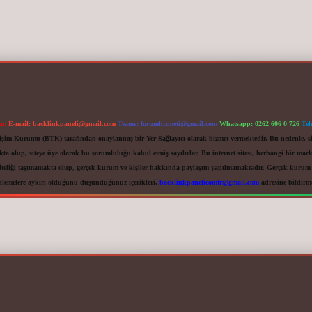
im:
E-mail:
backlinkpaneli@gmail.com
Teams:
forumhizmeti@gmail.com
Whatsapp: 0262 606 0 726
Tel
letişim Kurumu (BTK) tarafından onaylanmış bir Yer Sağlayıcı olarak hizmet vermektedir. Bu nedenle, s
 olup, siteye üye olarak bu sorumluluğu kabul etmiş sayılırlar. Bu internet sitesi, herhangi bir mark
iteliği taşımamakta olup, gerçek kurum ve kişiler hakkında paylaşım yapılmamaktadır. Gerçek kurum ve
nlemelere aykırı olduğunu düşündüğünüz içerikleri,
backlinkpanelicomtr@gmail.com
adresine bildirmen