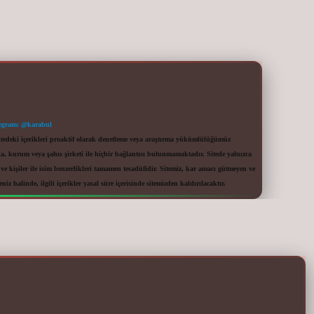
egram: @karabul
itedeki içerikleri proaktif olarak denetleme veya araştırma yükümlülüğümüz
a, kurum veya şahıs şirketi ile hiçbir bağlantısı bulunmamaktadır. Sitede yalnızca
 kişiler ile isim benzerlikleri tamamen tesadüfidir. Sitemiz, kar amacı gütmeyen ve
iz halinde, ilgili içerikler yasal süre içerisinde sitemizden kaldırılacaktır.