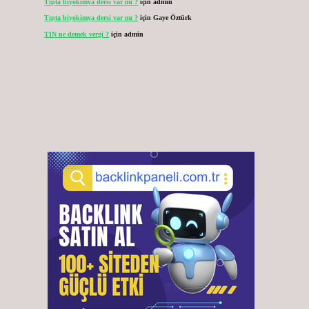
Tıpta biyokimya dersi var mı ?
için
admin
Tıpta biyokimya dersi var mı ?
için
Gaye Öztürk
TIN ne demek vergi ?
için
admin