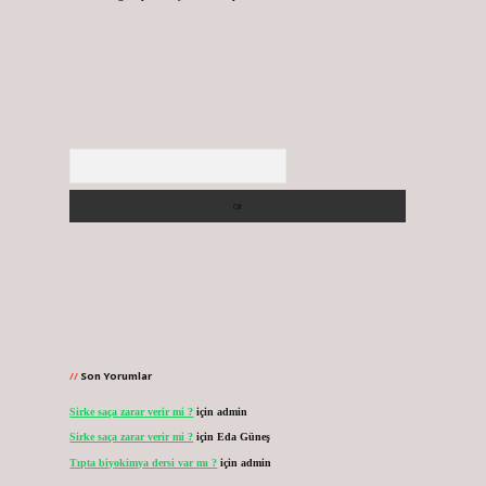
Arama
Son Yorumlar
Sirke saça zarar verir mi ?
için
admin
Sirke saça zarar verir mi ?
için
Eda Güneş
Tıpta biyokimya dersi var mı ?
için
admin