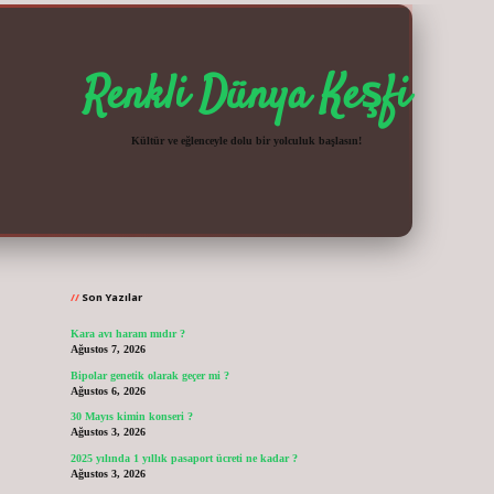
Renkli Dünya Keşfi
Kültür ve eğlenceyle dolu bir yolculuk başlasın!
Sidebar
vdcasinogir.n
Son Yazılar
Kara avı haram mıdır ?
Ağustos 7, 2026
Bipolar genetik olarak geçer mi ?
Ağustos 6, 2026
30 Mayıs kimin konseri ?
Ağustos 3, 2026
2025 yılında 1 yıllık pasaport ücreti ne kadar ?
Ağustos 3, 2026