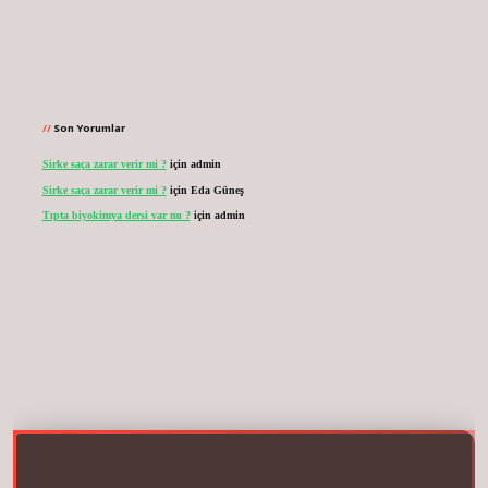
Son Yorumlar
Sirke saça zarar verir mi ?
için
admin
Sirke saça zarar verir mi ?
için
Eda Güneş
Tıpta biyokimya dersi var mı ?
için
admin
.net