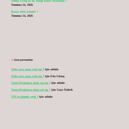
Stefan Zweig’in ilk hangi kitabı okunmalı ?
Temmuz 14, 2026
Koton ailesi kimdir ?
Temmuz 14, 2026
Son yorumlar
Sirke saça zarar verir mi ?
için
admin
Sirke saça zarar verir mi ?
için
Eda Güneş
Tıpta biyokimya dersi var mı ?
için
admin
Tıpta biyokimya dersi var mı ?
için
Gaye Öztürk
TIN ne demek vergi ?
için
admin