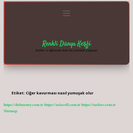
menüyü
Anasayfa
Gizlilik
Yasal
Hakkımızda
aç
Politikası
Uyarı
Renkli Dünya Keşfi
Kültür ve eğlenceyle dolu bir yolculuk başlasın!
Etiket:
Ciğer kavurması nasıl yumuşak olur
https://dolmoney.com.tr
https://asiacell.com.tr
https://tarkov.com.tr
Sitemap