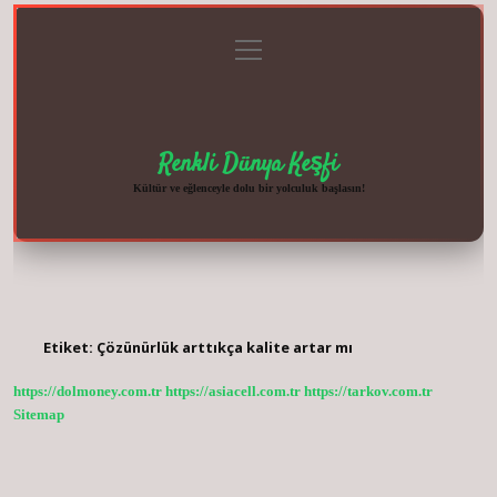
menüyü
Anasayfa
Gizlilik
Yasal
Hakkımızda
aç
Politikası
Uyarı
Renkli Dünya Keşfi
Kültür ve eğlenceyle dolu bir yolculuk başlasın!
Etiket:
Çözünürlük arttıkça kalite artar mı
https://dolmoney.com.tr
https://asiacell.com.tr
https://tarkov.com.tr
Sitemap