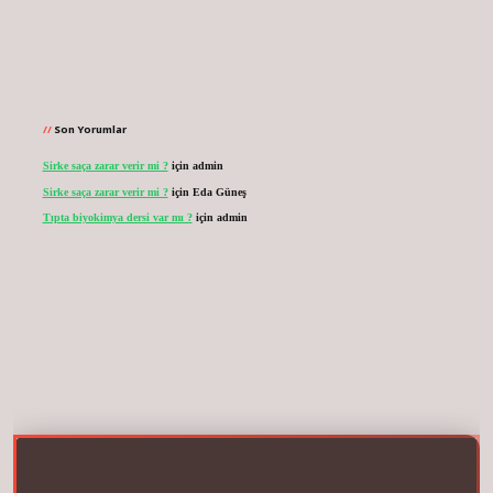
Son Yorumlar
Sirke saça zarar verir mi ?
için
admin
Sirke saça zarar verir mi ?
için
Eda Güneş
Tıpta biyokimya dersi var mı ?
için
admin
r.net