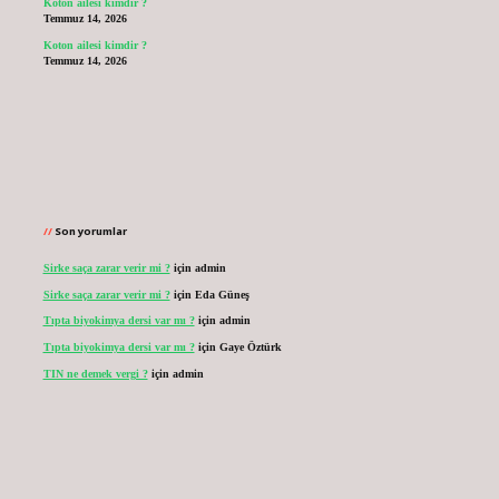
Koton ailesi kimdir ?
Temmuz 14, 2026
Koton ailesi kimdir ?
Temmuz 14, 2026
Son yorumlar
Sirke saça zarar verir mi ?
için
admin
Sirke saça zarar verir mi ?
için
Eda Güneş
Tıpta biyokimya dersi var mı ?
için
admin
Tıpta biyokimya dersi var mı ?
için
Gaye Öztürk
TIN ne demek vergi ?
için
admin