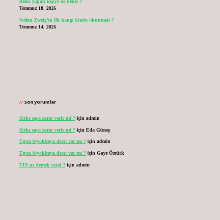
Reiki yapan kişiye ne denir ?
Temmuz 18, 2026
Stefan Zweig’in ilk hangi kitabı okunmalı ?
Temmuz 14, 2026
Son yorumlar
Sirke saça zarar verir mi ?
için
admin
Sirke saça zarar verir mi ?
için
Eda Güneş
Tıpta biyokimya dersi var mı ?
için
admin
Tıpta biyokimya dersi var mı ?
için
Gaye Öztürk
TIN ne demek vergi ?
için
admin