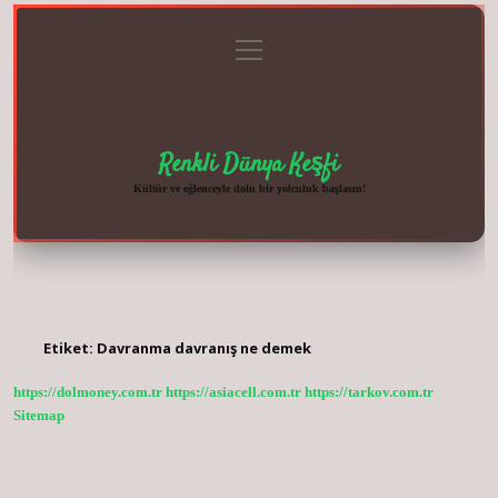
menüyü
Anasayfa
Gizlilik
Yasal
Hakkımızda
aç
Politikası
Uyarı
Renkli Dünya Keşfi
Kültür ve eğlenceyle dolu bir yolculuk başlasın!
Etiket:
Davranma davranış ne demek
https://dolmoney.com.tr
https://asiacell.com.tr
https://tarkov.com.tr
Sitemap