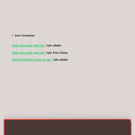
Son Yorumlar
Sirke saça zarar verir mi ?
için
admin
Sirke saça zarar verir mi ?
için
Eda Güneş
Tıpta biyokimya dersi var mı ?
için
admin
.net