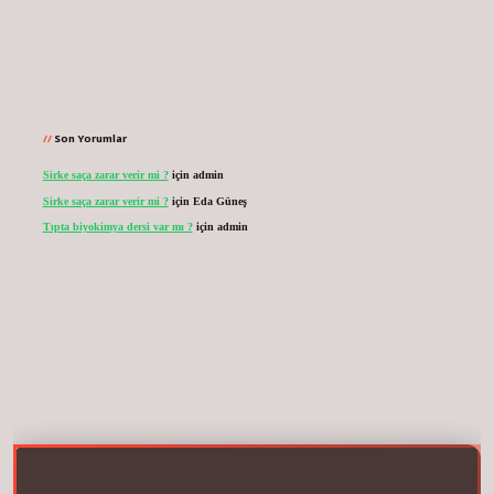
Son Yorumlar
Sirke saça zarar verir mi ?
için
admin
Sirke saça zarar verir mi ?
için
Eda Güneş
Tıpta biyokimya dersi var mı ?
için
admin
vdcasinogir.net