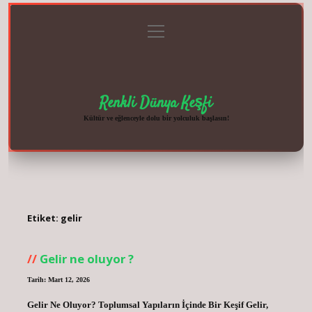
menüyü
Anasayfa
Gizlilik
Yasal
Hakkımızda
aç
Politikası
Uyarı
Renkli Dünya Keşfi
Kültür ve eğlenceyle dolu bir yolculuk başlasın!
Etiket:
gelir
Gelir ne oluyor ?
Tarih: Mart 12, 2026
Gelir Ne Oluyor? Toplumsal Yapıların İçinde Bir Keşif Gelir,