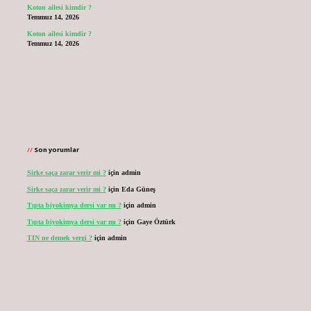
Koton ailesi kimdir ?
Temmuz 14, 2026
Koton ailesi kimdir ?
Temmuz 14, 2026
Son yorumlar
Sirke saça zarar verir mi ?
için
admin
Sirke saça zarar verir mi ?
için
Eda Güneş
Tıpta biyokimya dersi var mı ?
için
admin
Tıpta biyokimya dersi var mı ?
için
Gaye Öztürk
TIN ne demek vergi ?
için
admin