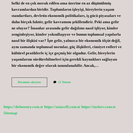
belki de en çok merak edilen ama üzerine en az düşünülmüş
kavramlardan biridir. Toplumların işleyişi, bireylerin yaşam
standartları, devletin ekonomik politikaları, iş gücü piyasaları ve
daha birçok faktör, gelir kavramını şekillendirir. Peki ama gelir
ne oluyor? İnsanlar arasında gelir dağılımı nasıl işliyor, kimler
zenginleşiyor, kimler yoksullaşıyor ve bunun toplumsal yapılarla
nasıl bir ilişkisi var? İşte gelir, yalnızca bir ekonomik ölçüt değil,
aynı zamanda toplumsal normlar, güç ilişkileri, cinsiyet rolleri ve
kültürel pratiklerle iç içe geçmiş bir olgudur. Gelir, bireylerin
yaşamlarını sürdürebilmeleri için gerekli kaynakları sağlayan
bir ekonomik değer olarak tanımlanabilir. Ancak,…
Gelir
Devamını okuyun
12 Yorum
ne
oluyor
?
https://dolmoney.com.tr
https://asiacell.com.tr
https://tarkov.com.tr
Sitemap