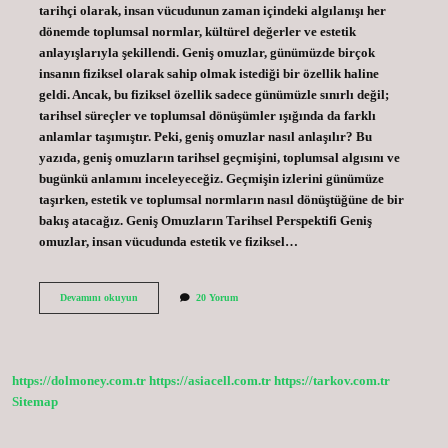
tarihçi olarak, insan vücudunun zaman içindeki algılanışı her
dönemde toplumsal normlar, kültürel değerler ve estetik
anlayışlarıyla şekillendi. Geniş omuzlar, günümüzde birçok
insanın fiziksel olarak sahip olmak istediği bir özellik haline
geldi. Ancak, bu fiziksel özellik sadece günümüzle sınırlı değil;
tarihsel süreçler ve toplumsal dönüşümler ışığında da farklı
anlamlar taşımıştır. Peki, geniş omuzlar nasıl anlaşılır? Bu
yazıda, geniş omuzların tarihsel geçmişini, toplumsal algısını ve
bugünkü anlamını inceleyeceğiz. Geçmişin izlerini günümüze
taşırken, estetik ve toplumsal normların nasıl dönüştüğüne de bir
bakış atacağız. Geniş Omuzların Tarihsel Perspektifi Geniş
omuzlar, insan vücudunda estetik ve fiziksel…
Geniş
Devamını okuyun
20 Yorum
omuz
nasıl
anlaşılır
?
https://dolmoney.com.tr
https://asiacell.com.tr
https://tarkov.com.tr
Sitemap