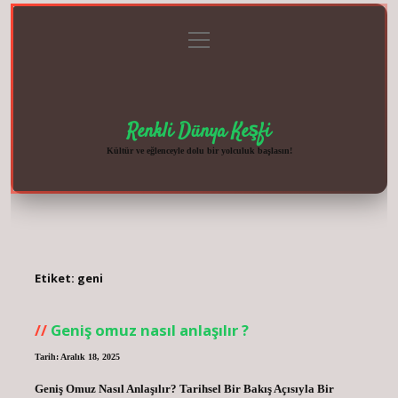
menüyü
Anasayfa
Gizlilik
Yasal
Hakkımızda
aç
Politikası
Uyarı
Renkli Dünya Keşfi
Kültür ve eğlenceyle dolu bir yolculuk başlasın!
Etiket:
geni
Geniş omuz nasıl anlaşılır ?
Tarih: Aralık 18, 2025
Geniş Omuz Nasıl Anlaşılır? Tarihsel Bir Bakış Açısıyla Bir