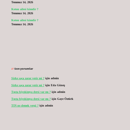
Temmuz 14, 2026
Koton ailesi kimdir ?
Temmuz 14, 2026
Koton ailesi kimdir ?
Temmuz 14, 2026
Son yorumlar
Sirke saça zarar verir mi ?
için
admin
Sirke saça zarar verir mi ?
için
Eda Güneş
Tıpta biyokimya dersi var mı ?
için
admin
Tıpta biyokimya dersi var mı ?
için
Gaye Öztürk
TIN ne demek vergi ?
için
admin