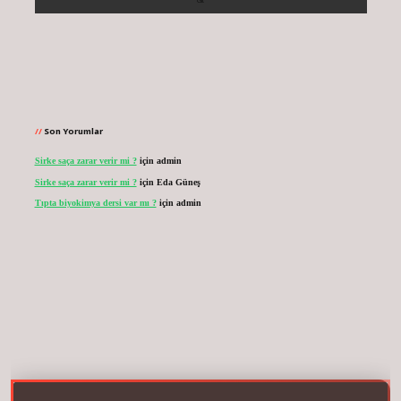
Son Yorumlar
Sirke saça zarar verir mi ?
için
admin
Sirke saça zarar verir mi ?
için
Eda Güneş
Tıpta biyokimya dersi var mı ?
için
admin
vdcasinogir.net