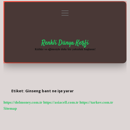
menüyü
Anasayfa
Gizlilik
Yasal
Hakkımızda
aç
Politikası
Uyarı
Renkli Dünya Keşfi
Kültür ve eğlenceyle dolu bir yolculuk başlasın!
Etiket:
Ginseng bant ne işe yarar
https://dolmoney.com.tr
https://asiacell.com.tr
https://tarkov.com.tr
Sitemap