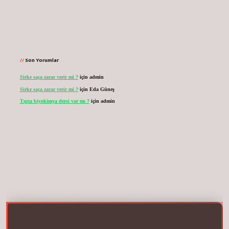
Son Yorumlar
Sirke saça zarar verir mi ?
için
admin
Sirke saça zarar verir mi ?
için
Eda Güneş
Tıpta biyokimya dersi var mı ?
için
admin
.net