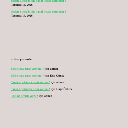
Stefan Zweig’in ilk hangi kitabı okunmalı ?
Temmuz 14, 2026
Stefan Zweig’in ilk hangi kitabı okunmalı ?
Temmuz 14, 2026
Son yorumlar
Sirke saça zarar verir mi ?
için
admin
Sirke saça zarar verir mi ?
için
Eda Güneş
Tıpta biyokimya dersi var mı ?
için
admin
Tıpta biyokimya dersi var mı ?
için
Gaye Öztürk
TIN ne demek vergi ?
için
admin