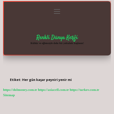
menüyü
Anasayfa
Gizlilik
Yasal
Hakkımızda
aç
Politikası
Uyarı
Renkli Dünya Keşfi
Kültür ve eğlenceyle dolu bir yolculuk başlasın!
Etiket:
Her gün kaşar peyniri yenir mi
https://dolmoney.com.tr
https://asiacell.com.tr
https://tarkov.com.tr
Sitemap