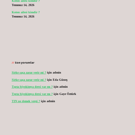
Koton ailesi kimdir ?
Temmuz 14, 2026
Koton ailesi kimdir ?
Temmuz 14, 2026
Son yorumlar
Sirke saça zarar verir mi ?
için
admin
Sirke saça zarar verir mi ?
için
Eda Güneş
Tıpta biyokimya dersi var mı ?
için
admin
Tıpta biyokimya dersi var mı ?
için
Gaye Öztürk
TIN ne demek vergi ?
için
admin