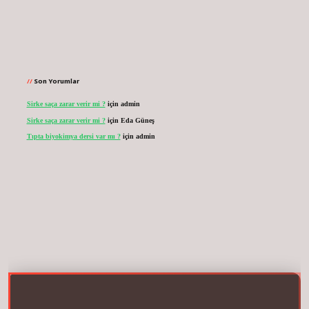
Son Yorumlar
Sirke saça zarar verir mi ?
için
admin
Sirke saça zarar verir mi ?
için
Eda Güneş
Tıpta biyokimya dersi var mı ?
için
admin
.net