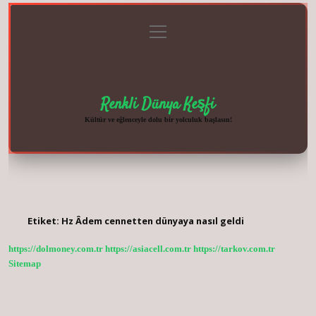
menüyü
Anasayfa
Gizlilik
Yasal
Hakkımızda
aç
Politikası
Uyarı
Renkli Dünya Keşfi
Kültür ve eğlenceyle dolu bir yolculuk başlasın!
Etiket:
Hz Âdem cennetten dünyaya nasıl geldi
https://dolmoney.com.tr
https://asiacell.com.tr
https://tarkov.com.tr
Sitemap