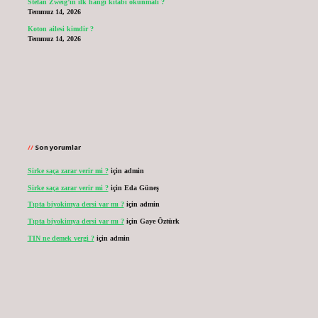
Stefan Zweig’in ilk hangi kitabı okunmalı ?
Temmuz 14, 2026
Koton ailesi kimdir ?
Temmuz 14, 2026
Son yorumlar
Sirke saça zarar verir mi ?
için
admin
Sirke saça zarar verir mi ?
için
Eda Güneş
Tıpta biyokimya dersi var mı ?
için
admin
Tıpta biyokimya dersi var mı ?
için
Gaye Öztürk
TIN ne demek vergi ?
için
admin