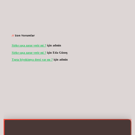
Son Yorumlar
Sirke saça zarar verir mi ?
için
admin
Sirke saça zarar verir mi ?
için
Eda Güneş
Tıpta biyokimya dersi var mı ?
için
admin
net