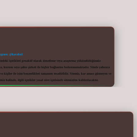
egram: @karabul
itedeki içerikleri proaktif olarak denetleme veya araştırma yükümlülüğümüz
a, kurum veya şahıs şirketi ile hiçbir bağlantısı bulunmamaktadır. Sitede yalnızca
 kişiler ile isim benzerlikleri tamamen tesadüfidir. Sitemiz, kar amacı gütmeyen ve
iz halinde, ilgili içerikler yasal süre içerisinde sitemizden kaldırılacaktır.