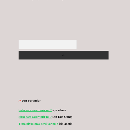
Arama
Son Yorumlar
Sirke saça zarar verir mi ?
için
admin
Sirke saça zarar verir mi ?
için
Eda Güneş
Tıpta biyokimya dersi var mı ?
için
admin