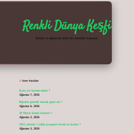
Renkli Dünya Keşfi
Kültür ve eğlenceyle dolu bir yolculuk başlasın!
Sidebar
vdcasinogir.net
Son Yazılar
Kara avı haram mıdır ?
Ağustos 7, 2026
Bipolar genetik olarak geçer mi ?
Ağustos 6, 2026
30 Mayıs kimin konseri ?
Ağustos 3, 2026
2025 yılında 1 yıllık pasaport ücreti ne kadar ?
Ağustos 3, 2026