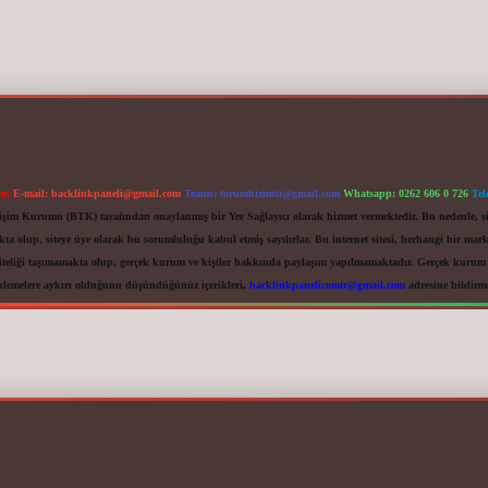
im:
E-mail:
backlinkpaneli@gmail.com
Teams:
forumhizmeti@gmail.com
Whatsapp: 0262 606 0 726
Tel
letişim Kurumu (BTK) tarafından onaylanmış bir Yer Sağlayıcı olarak hizmet vermektedir. Bu nedenle, s
 olup, siteye üye olarak bu sorumluluğu kabul etmiş sayılırlar. Bu internet sitesi, herhangi bir mark
iteliği taşımamakta olup, gerçek kurum ve kişiler hakkında paylaşım yapılmamaktadır. Gerçek kurum ve
nlemelere aykırı olduğunu düşündüğünüz içerikleri,
backlinkpanelicomtr@gmail.com
adresine bildirmen