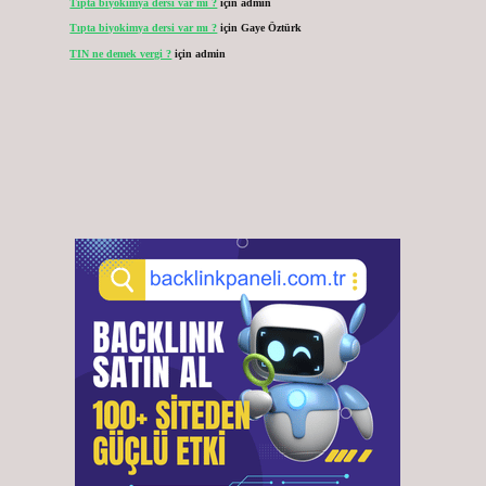
Tıpta biyokimya dersi var mı ?
için
admin
Tıpta biyokimya dersi var mı ?
için
Gaye Öztürk
TIN ne demek vergi ?
için
admin