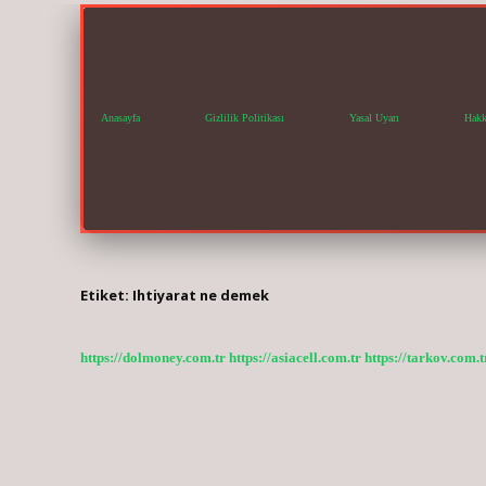
Anasayfa
Gizlilik Politikası
Yasal Uyarı
Hakk
Etiket:
Ihtiyarat ne demek
https://dolmoney.com.tr
https://asiacell.com.tr
https://tarkov.com.t