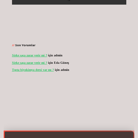
Son Yorumlar
Sirke saça zarar verir mi ?
için
admin
Sirke saça zarar verir mi ?
için
Eda Güneş
Tıpta biyokimya dersi var mı ?
için
admin
vdcasinogir.net