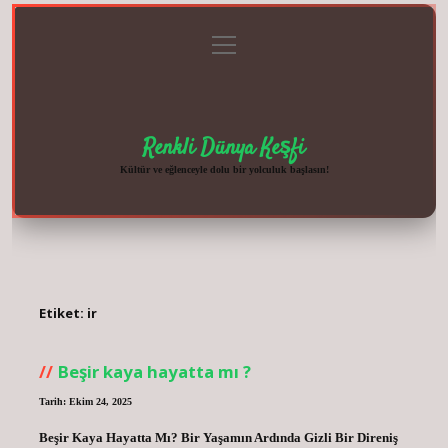
menüyü
Anasayfa
Gizlilik
Yasal
Hakkımızda
aç
Politikası
Uyarı
Renkli Dünya Keşfi
Kültür ve eğlenceyle dolu bir yolculuk başlasın!
Etiket:
ir
Beşir kaya hayatta mı ?
Tarih: Ekim 24, 2025
Beşir Kaya Hayatta Mı? Bir Yaşamın Ardında Gizli Bir Direniş