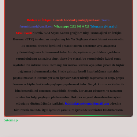
Reklam ve İletişim:
E-mail:
backlinkpaneli@gmail.com
Teams:
forumhizmeti@gmail.com
Whatsapp: 0262 606 0 726
Telegram: @karabul
Yasal Uyarı:
Sitemiz, 5651 Sayılı Kanun gereğince Bilgi Teknolojileri ve İletişim
Kurumu (BTK) tarafından onaylanmış bir Yer Sağlayıcı olarak hizmet vermektedir.
Bu nedenle, sitedeki içerikleri proaktif olarak denetleme veya araştırma
yükümlülüğümüz bulunmamaktadır. Ancak, üyelerimiz yazdıkları içeriklerin
sorumluluğunu taşımakta olup, siteye üye olarak bu sorumluluğu kabul etmiş
sayılırlar. Bu internet sitesi, herhangi bir marka, kurum veya şahıs şirketi ile hiçbir
bağlantısı bulunmamaktadır. Sitede yalnızca kendi hazırladığımız makaleler
paylaşılmaktadır. Burada yer alan içerikler haber niteliği taşımamakta olup, gerçek
kurum ve kişiler hakkında paylaşım yapılmamaktadır. Gerçek kurum ve kişiler ile
isim benzerlikleri tamamen tesadüfidir. Sitemiz, kar amacı gütmeyen ve tamamen
ücretsiz bir bilgi paylaşım platformudur. Hukuka ve yasal düzenlemelere aykırı
olduğunu düşündüğünüz içerikleri,
backlinkpanelicomtr@gmail.com
adresine
bildirmeniz halinde, ilgili içerikler yasal süre içerisinde sitemizden kaldırılacaktır.
Sitemap
vdcasinogir.net