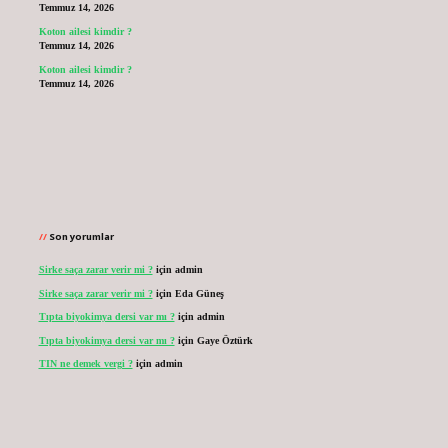
Temmuz 14, 2026
Koton ailesi kimdir ?
Temmuz 14, 2026
Koton ailesi kimdir ?
Temmuz 14, 2026
Son yorumlar
Sirke saça zarar verir mi ?
için
admin
Sirke saça zarar verir mi ?
için
Eda Güneş
Tıpta biyokimya dersi var mı ?
için
admin
Tıpta biyokimya dersi var mı ?
için
Gaye Öztürk
TIN ne demek vergi ?
için
admin