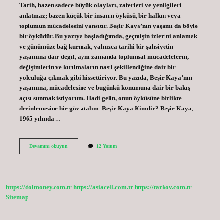
Tarih, bazen sadece büyük olayları, zaferleri ve yenilgileri
anlatmaz; bazen küçük bir insanın öyküsü, bir halkın veya
toplumun mücadelesini yansıtır. Beşir Kaya’nın yaşamı da böyle
bir öyküdür. Bu yazıya başladığımda, geçmişin izlerini anlamak
ve günümüze bağ kurmak, yalnızca tarihi bir şahsiyetin
yaşamına dair değil, aynı zamanda toplumsal mücadelelerin,
değişimlerin ve kırılmaların nasıl şekillendiğine dair bir
yolculuğa çıkmak gibi hissettiriyor. Bu yazıda, Beşir Kaya’nın
yaşamına, mücadelesine ve bugünkü konumuna dair bir bakış
açısı sunmak istiyorum. Hadi gelin, onun öyküsüne birlikte
derinlemesine bir göz atalım. Beşir Kaya Kimdir? Beşir Kaya,
1965 yılında…
Beşir
Devamını okuyun
12 Yorum
kaya
hayatta
mı
?
https://dolmoney.com.tr
https://asiacell.com.tr
https://tarkov.com.tr
Sitemap