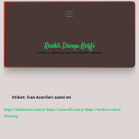
menüyü
Anasayfa
Gizlilik
Yasal
Hakkımızda
aç
Politikası
Uyarı
Renkli Dünya Keşfi
Kültür ve eğlenceyle dolu bir yolculuk başlasın!
Etiket:
İran Azerileri sunni mi
https://dolmoney.com.tr
https://asiacell.com.tr
https://tarkov.com.tr
Sitemap