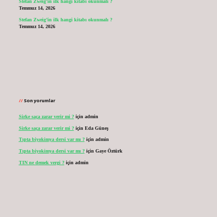
Stefan Zweig’in ilk hangi kitabı okunmalı ?
Temmuz 14, 2026
Stefan Zweig’in ilk hangi kitabı okunmalı ?
Temmuz 14, 2026
Son yorumlar
Sirke saça zarar verir mi ?
için
admin
Sirke saça zarar verir mi ?
için
Eda Güneş
Tıpta biyokimya dersi var mı ?
için
admin
Tıpta biyokimya dersi var mı ?
için
Gaye Öztürk
TIN ne demek vergi ?
için
admin