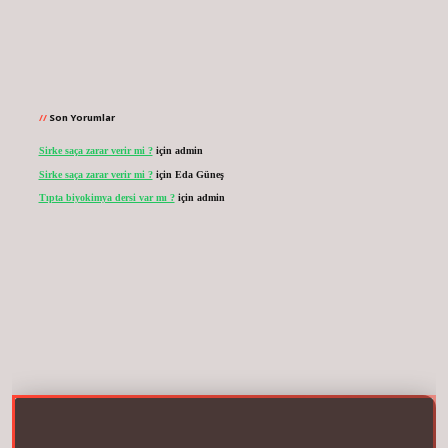
Son Yorumlar
Sirke saça zarar verir mi ?
için
admin
Sirke saça zarar verir mi ?
için
Eda Güneş
Tıpta biyokimya dersi var mı ?
için
admin
net