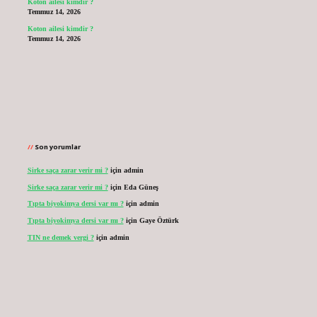
Koton ailesi kimdir ?
Temmuz 14, 2026
Koton ailesi kimdir ?
Temmuz 14, 2026
Son yorumlar
Sirke saça zarar verir mi ?
için
admin
Sirke saça zarar verir mi ?
için
Eda Güneş
Tıpta biyokimya dersi var mı ?
için
admin
Tıpta biyokimya dersi var mı ?
için
Gaye Öztürk
TIN ne demek vergi ?
için
admin