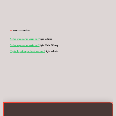
Son Yorumlar
Sirke saça zarar verir mi ?
için
admin
Sirke saça zarar verir mi ?
için
Eda Güneş
Tıpta biyokimya dersi var mı ?
için
admin
r.net