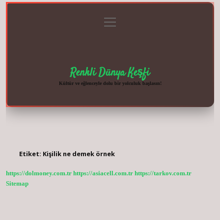
menüyü
Anasayfa
Gizlilik
Yasal
Hakkımızda
aç
Politikası
Uyarı
Renkli Dünya Keşfi
Kültür ve eğlenceyle dolu bir yolculuk başlasın!
Etiket:
Kişilik ne demek örnek
https://dolmoney.com.tr
https://asiacell.com.tr
https://tarkov.com.tr
Sitemap