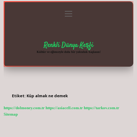
menüyü
Anasayfa
Gizlilik
Yasal
Hakkımızda
aç
Politikası
Uyarı
Renkli Dünya Keşfi
Kültür ve eğlenceyle dolu bir yolculuk başlasın!
Etiket:
Küp almak ne demek
https://dolmoney.com.tr
https://asiacell.com.tr
https://tarkov.com.tr
Sitemap