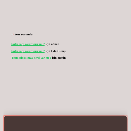
Son Yorumlar
Sirke saça zarar verir mi ?
için
admin
Sirke saça zarar verir mi ?
için
Eda Güneş
Tıpta biyokimya dersi var mı ?
için
admin
asinogir.net