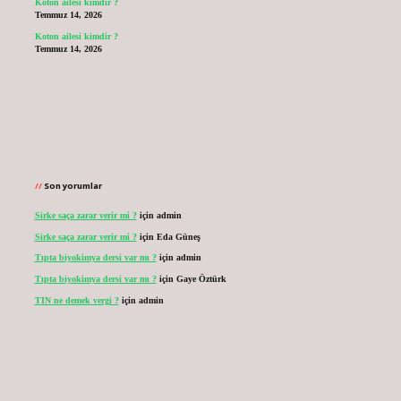
Koton ailesi kimdir ?
Temmuz 14, 2026
Koton ailesi kimdir ?
Temmuz 14, 2026
Son yorumlar
Sirke saça zarar verir mi ?
için
admin
Sirke saça zarar verir mi ?
için
Eda Güneş
Tıpta biyokimya dersi var mı ?
için
admin
Tıpta biyokimya dersi var mı ?
için
Gaye Öztürk
TIN ne demek vergi ?
için
admin