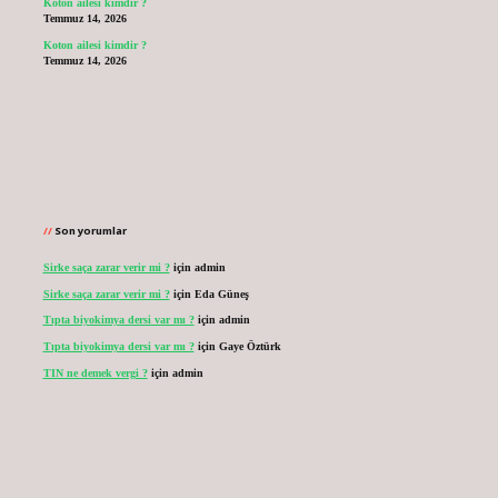
Koton ailesi kimdir ?
Temmuz 14, 2026
Koton ailesi kimdir ?
Temmuz 14, 2026
Son yorumlar
Sirke saça zarar verir mi ?
için
admin
Sirke saça zarar verir mi ?
için
Eda Güneş
Tıpta biyokimya dersi var mı ?
için
admin
Tıpta biyokimya dersi var mı ?
için
Gaye Öztürk
TIN ne demek vergi ?
için
admin