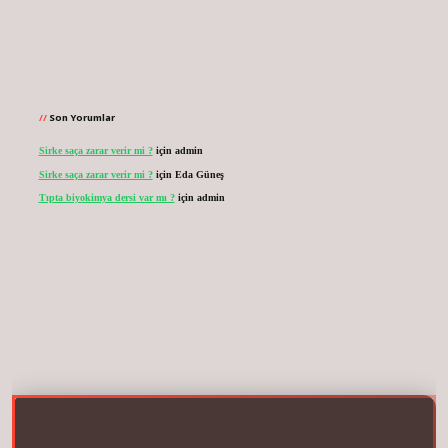
Son Yorumlar
Sirke saça zarar verir mi ?
için
admin
Sirke saça zarar verir mi ?
için
Eda Güneş
Tıpta biyokimya dersi var mı ?
için
admin
net