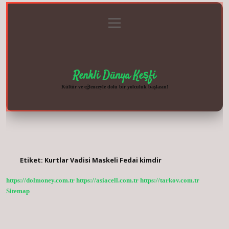
menüyü
Anasayfa
Gizlilik
Yasal
Hakkımızda
aç
Politikası
Uyarı
Renkli Dünya Keşfi
Kültür ve eğlenceyle dolu bir yolculuk başlasın!
Etiket:
Kurtlar Vadisi Maskeli Fedai kimdir
https://dolmoney.com.tr
https://asiacell.com.tr
https://tarkov.com.tr
Sitemap