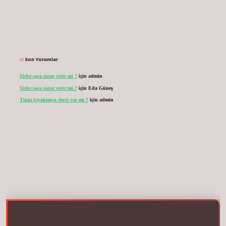
Son Yorumlar
Sirke saça zarar verir mi ?
için
admin
Sirke saça zarar verir mi ?
için
Eda Güneş
Tıpta biyokimya dersi var mı ?
için
admin
net