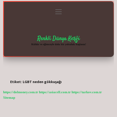
menüyü
Anasayfa
Gizlilik
Yasal
Hakkımızda
aç
Politikası
Uyarı
Renkli Dünya Keşfi
Kültür ve eğlenceyle dolu bir yolculuk başlasın!
Etiket:
LGBT neden gökkuşağı
https://dolmoney.com.tr
https://asiacell.com.tr
https://tarkov.com.tr
Sitemap