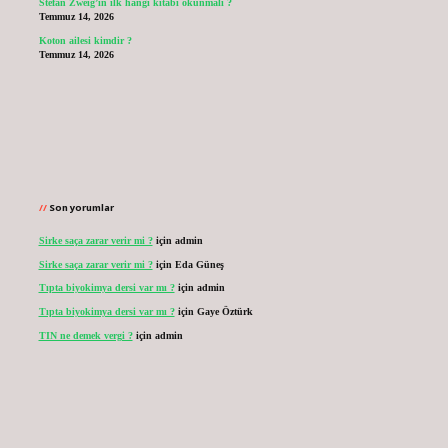
Stefan Zweig’in ilk hangi kitabı okunmalı ?
Temmuz 14, 2026
Koton ailesi kimdir ?
Temmuz 14, 2026
Son yorumlar
Sirke saça zarar verir mi ?
için
admin
Sirke saça zarar verir mi ?
için
Eda Güneş
Tıpta biyokimya dersi var mı ?
için
admin
Tıpta biyokimya dersi var mı ?
için
Gaye Öztürk
TIN ne demek vergi ?
için
admin