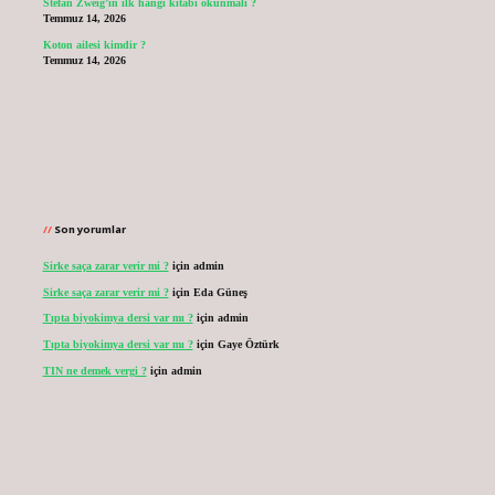
Stefan Zweig’in ilk hangi kitabı okunmalı ?
Temmuz 14, 2026
Koton ailesi kimdir ?
Temmuz 14, 2026
Son yorumlar
Sirke saça zarar verir mi ?
için
admin
Sirke saça zarar verir mi ?
için
Eda Güneş
Tıpta biyokimya dersi var mı ?
için
admin
Tıpta biyokimya dersi var mı ?
için
Gaye Öztürk
TIN ne demek vergi ?
için
admin