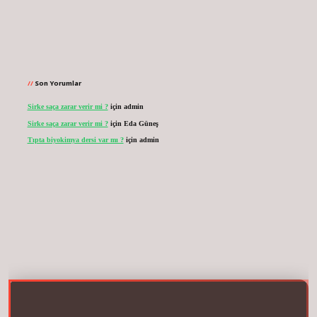
Son Yorumlar
Sirke saça zarar verir mi ?
için
admin
Sirke saça zarar verir mi ?
için
Eda Güneş
Tıpta biyokimya dersi var mı ?
için
admin
.net