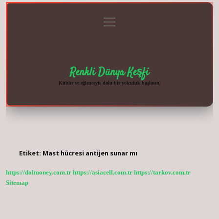
menüyü
Anasayfa
Gizlilik
Yasal
Hakkımızda
aç
Politikası
Uyarı
Renkli Dünya Keşfi
Kültür ve eğlenceyle dolu bir yolculuk başlasın!
Etiket:
Mast hücresi antijen sunar mı
https://dolmoney.com.tr
https://asiacell.com.tr
https://tarkov.com.tr
Sitemap