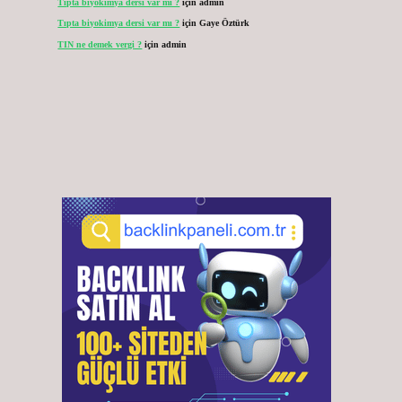
Tıpta biyokimya dersi var mı ?
için
admin
Tıpta biyokimya dersi var mı ?
için
Gaye Öztürk
TIN ne demek vergi ?
için
admin