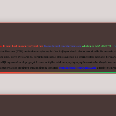
im:
E-mail:
backlinkpaneli@gmail.com
Teams:
forumhizmeti@gmail.com
Whatsapp: 0262 606 0 726
Tel
letişim Kurumu (BTK) tarafından onaylanmış bir Yer Sağlayıcı olarak hizmet vermektedir. Bu nedenle, s
 olup, siteye üye olarak bu sorumluluğu kabul etmiş sayılırlar. Bu internet sitesi, herhangi bir mark
iteliği taşımamakta olup, gerçek kurum ve kişiler hakkında paylaşım yapılmamaktadır. Gerçek kurum ve
nlemelere aykırı olduğunu düşündüğünüz içerikleri,
backlinkpanelicomtr@gmail.com
adresine bildirmen