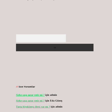
Arama
Son Yorumlar
Sirke saça zarar verir mi ?
için
admin
Sirke saça zarar verir mi ?
için
Eda Güneş
Tıpta biyokimya dersi var mı ?
için
admin