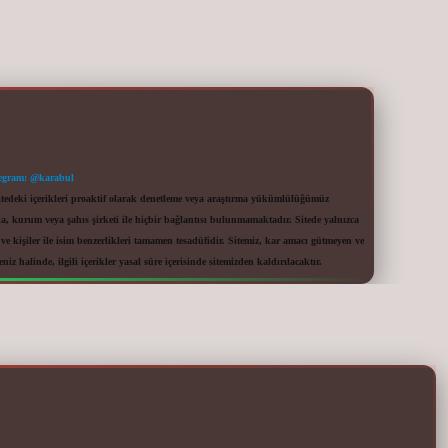
egram: @karabul
itedeki içerikleri proaktif olarak denetleme veya araştırma yükümlülüğümüz
a, kurum veya şahıs şirketi ile hiçbir bağlantısı bulunmamaktadır. Sitede yalnızca
 kişiler ile isim benzerlikleri tamamen tesadüfidir. Sitemiz, kar amacı gütmeyen ve
iz halinde, ilgili içerikler yasal süre içerisinde sitemizden kaldırılacaktır.