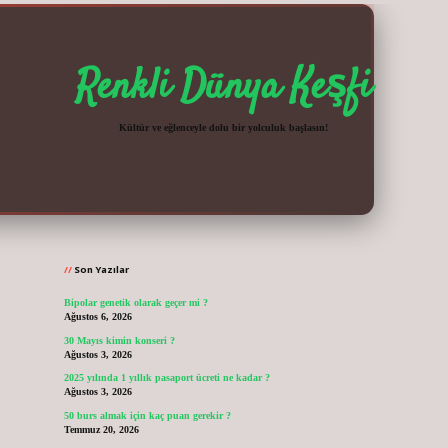
Renkli Dünya Keşfi
Kültür ve eğlenceyle dolu bir yolculuk başlasın!
Sidebar
vdcasinogir.net
Son Yazılar
Bipolar genetik olarak geçer mi ?
Ağustos 6, 2026
30 Mayıs kimin konseri ?
Ağustos 3, 2026
2025 yılında 1 yıllık pasaport ücreti ne kadar ?
Ağustos 3, 2026
50 burs almak için kaç puan gerekir ?
Temmuz 20, 2026