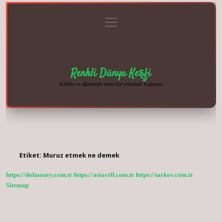
menüyü
Anasayfa
Gizlilik
Yasal
Hakkımızda
aç
Politikası
Uyarı
Renkli Dünya Keşfi
Kültür ve eğlenceyle dolu bir yolculuk başlasın!
Etiket:
Muruz etmek ne demek
https://dolmoney.com.tr
https://asiacell.com.tr
https://tarkov.com.tr
Sitemap