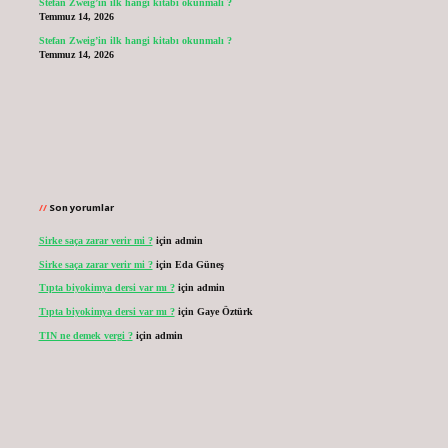
Stefan Zweig’in ilk hangi kitabı okunmalı ?
Temmuz 14, 2026
Stefan Zweig’in ilk hangi kitabı okunmalı ?
Temmuz 14, 2026
Son yorumlar
Sirke saça zarar verir mi ?
için
admin
Sirke saça zarar verir mi ?
için
Eda Güneş
Tıpta biyokimya dersi var mı ?
için
admin
Tıpta biyokimya dersi var mı ?
için
Gaye Öztürk
TIN ne demek vergi ?
için
admin