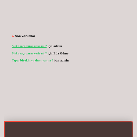
Son Yorumlar
Sirke saça zarar verir mi ?
için
admin
Sirke saça zarar verir mi ?
için
Eda Güneş
Tıpta biyokimya dersi var mı ?
için
admin
.net