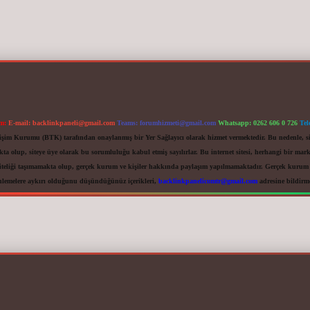
im:
E-mail:
backlinkpaneli@gmail.com
Teams:
forumhizmeti@gmail.com
Whatsapp: 0262 606 0 726
Tel
letişim Kurumu (BTK) tarafından onaylanmış bir Yer Sağlayıcı olarak hizmet vermektedir. Bu nedenle, s
 olup, siteye üye olarak bu sorumluluğu kabul etmiş sayılırlar. Bu internet sitesi, herhangi bir mark
iteliği taşımamakta olup, gerçek kurum ve kişiler hakkında paylaşım yapılmamaktadır. Gerçek kurum ve
nlemelere aykırı olduğunu düşündüğünüz içerikleri,
backlinkpanelicomtr@gmail.com
adresine bildirmen