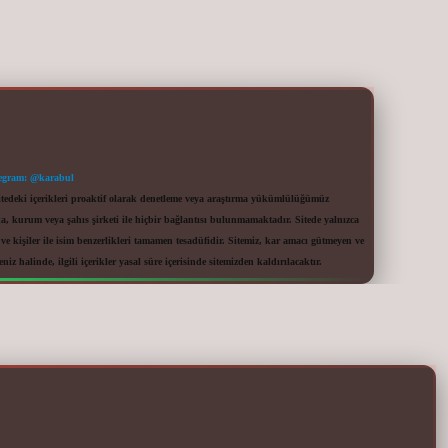
egram: @karabul
itedeki içerikleri proaktif olarak denetleme veya araştırma yükümlülüğümüz
a, kurum veya şahıs şirketi ile hiçbir bağlantısı bulunmamaktadır. Sitede yalnızca
 kişiler ile isim benzerlikleri tamamen tesadüfidir. Sitemiz, kar amacı gütmeyen ve
iz halinde, ilgili içerikler yasal süre içerisinde sitemizden kaldırılacaktır.