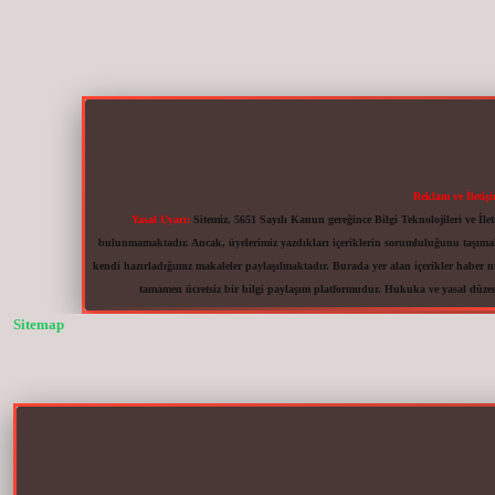
Reklam ve İletiş
Yasal Uyarı:
Sitemiz, 5651 Sayılı Kanun gereğince Bilgi Teknolojileri ve İ
bulunmamaktadır. Ancak, üyelerimiz yazdıkları içeriklerin sorumluluğunu taşımakta
kendi hazırladığımız makaleler paylaşılmaktadır. Burada yer alan içerikler haber n
tamamen ücretsiz bir bilgi paylaşım platformudur. Hukuka ve yasal düze
Sitemap
vdcasinogir.net