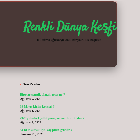
Renkli Dünya Keşfi
Kültür ve eğlenceyle dolu bir yolculuk başlasın!
Sidebar
vdcasinogir.n
Son Yazılar
Bipolar genetik olarak geçer mi ?
Ağustos 6, 2026
30 Mayıs kimin konseri ?
Ağustos 3, 2026
2025 yılında 1 yıllık pasaport ücreti ne kadar ?
Ağustos 3, 2026
50 burs almak için kaç puan gerekir ?
Temmuz 20, 2026