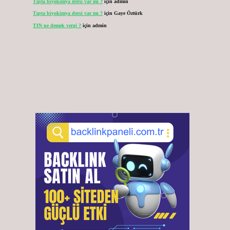
Tıpta biyokimya dersi var mı ?
için
admin
Tıpta biyokimya dersi var mı ?
için
Gaye Öztürk
TIN ne demek vergi ?
için
admin