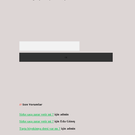
Arama
Son Yorumlar
Sirke saça zarar verir mi ?
için
admin
Sirke saça zarar verir mi ?
için
Eda Güneş
Tıpta biyokimya dersi var mı ?
için
admin