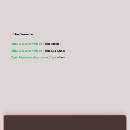
Son Yorumlar
Sirke saça zarar verir mi ?
için
admin
Sirke saça zarar verir mi ?
için
Eda Güneş
Tıpta biyokimya dersi var mı ?
için
admin
.net