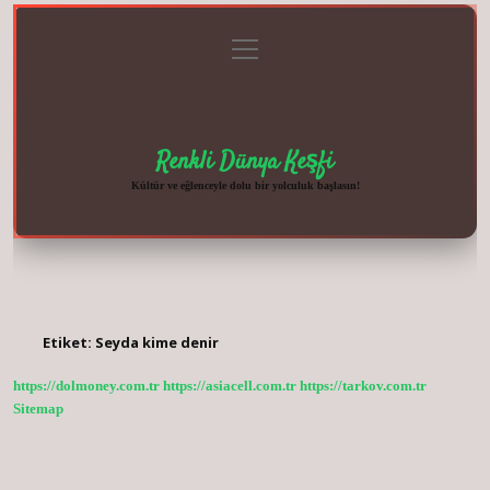
menüyü
Anasayfa
Gizlilik
Yasal
Hakkımızda
aç
Politikası
Uyarı
Renkli Dünya Keşfi
Kültür ve eğlenceyle dolu bir yolculuk başlasın!
Etiket:
Seyda kime denir
https://dolmoney.com.tr
https://asiacell.com.tr
https://tarkov.com.tr
Sitemap