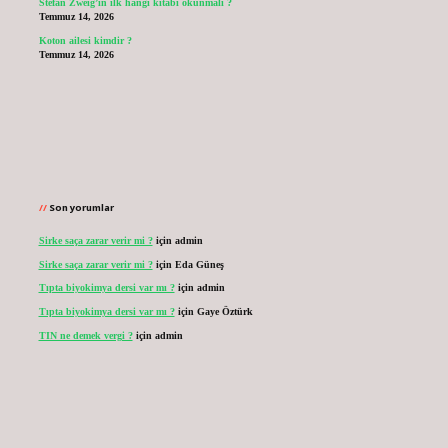
Stefan Zweig’in ilk hangi kitabı okunmalı ?
Temmuz 14, 2026
Koton ailesi kimdir ?
Temmuz 14, 2026
Son yorumlar
Sirke saça zarar verir mi ?
için
admin
Sirke saça zarar verir mi ?
için
Eda Güneş
Tıpta biyokimya dersi var mı ?
için
admin
Tıpta biyokimya dersi var mı ?
için
Gaye Öztürk
TIN ne demek vergi ?
için
admin