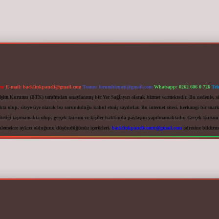
im:
E-mail:
backlinkpaneli@gmail.com
Teams:
forumhizmeti@gmail.com
Whatsapp: 0262 606 0 726
Tel
letişim Kurumu (BTK) tarafından onaylanmış bir Yer Sağlayıcı olarak hizmet vermektedir. Bu nedenle, s
 olup, siteye üye olarak bu sorumluluğu kabul etmiş sayılırlar. Bu internet sitesi, herhangi bir mark
iteliği taşımamakta olup, gerçek kurum ve kişiler hakkında paylaşım yapılmamaktadır. Gerçek kurum ve
nlemelere aykırı olduğunu düşündüğünüz içerikleri,
backlinkpanelicomtr@gmail.com
adresine bildirmen