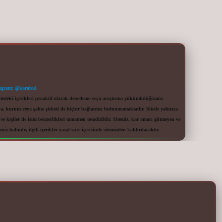
egram: @karabul
itedeki içerikleri proaktif olarak denetleme veya araştırma yükümlülüğümüz
a, kurum veya şahıs şirketi ile hiçbir bağlantısı bulunmamaktadır. Sitede yalnızca
 kişiler ile isim benzerlikleri tamamen tesadüfidir. Sitemiz, kar amacı gütmeyen ve
iz halinde, ilgili içerikler yasal süre içerisinde sitemizden kaldırılacaktır.