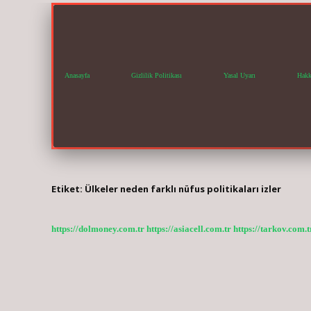
Anasayfa
Gizlilik Politikası
Yasal Uyarı
Hakk
Etiket:
Ülkeler neden farklı nüfus politikaları izler
https://dolmoney.com.tr
https://asiacell.com.tr
https://tarkov.com.t