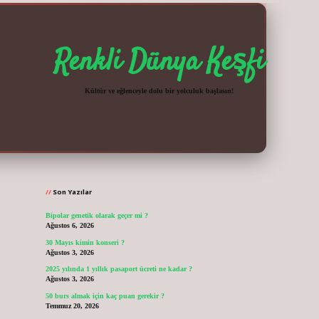
Renkli Dünya Keşfi
Kültür ve eğlenceyle dolu bir yolculuk başlasın!
Sidebar
vdcasinogir.n
Son Yazılar
Bipolar genetik olarak geçer mi ?
Ağustos 6, 2026
30 Mayıs kimin konseri ?
Ağustos 3, 2026
2025 yılında 1 yıllık pasaport ücreti ne kadar ?
Ağustos 3, 2026
50 burs almak için kaç puan gerekir ?
Temmuz 20, 2026