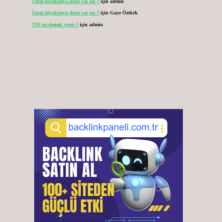
Tıpta biyokimya dersi var mı ?
için
admin
Tıpta biyokimya dersi var mı ?
için
Gaye Öztürk
TIN ne demek vergi ?
için
admin