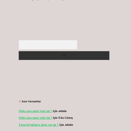
Arama
Son Yorumlar
Sirke saça zarar verir mi ?
için
admin
Sirke saça zarar verir mi ?
için
Eda Güneş
Tıpta biyokimya dersi var mı ?
için
admin