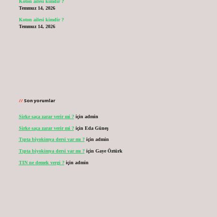
Koton ailesi kimdir ?
Temmuz 14, 2026
Koton ailesi kimdir ?
Temmuz 14, 2026
Son yorumlar
Sirke saça zarar verir mi ?
için
admin
Sirke saça zarar verir mi ?
için
Eda Güneş
Tıpta biyokimya dersi var mı ?
için
admin
Tıpta biyokimya dersi var mı ?
için
Gaye Öztürk
TIN ne demek vergi ?
için
admin