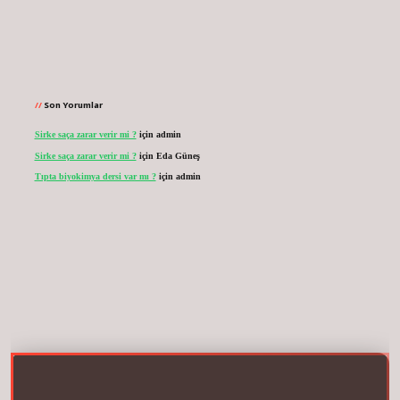
Son Yorumlar
Sirke saça zarar verir mi ?
için
admin
Sirke saça zarar verir mi ?
için
Eda Güneş
Tıpta biyokimya dersi var mı ?
için
admin
net