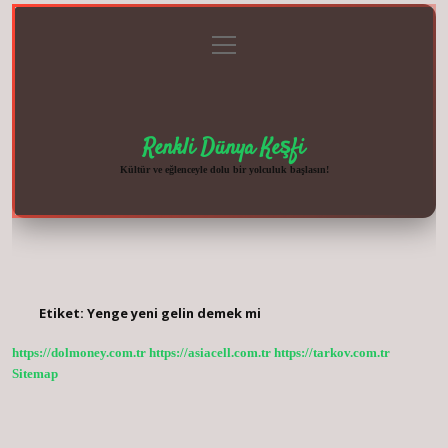
menüyü
Anasayfa
Gizlilik
Yasal
Hakkımızda
aç
Politikası
Uyarı
Renkli Dünya Keşfi
Kültür ve eğlenceyle dolu bir yolculuk başlasın!
Etiket:
Yenge yeni gelin demek mi
https://dolmoney.com.tr
https://asiacell.com.tr
https://tarkov.com.tr
Sitemap