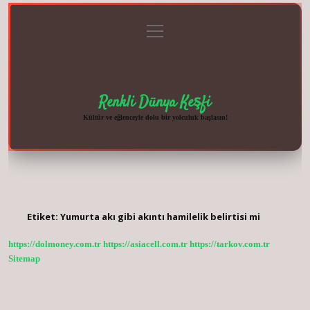
menüyü
Anasayfa
Gizlilik
Yasal
Hakkımızda
aç
Politikası
Uyarı
Renkli Dünya Keşfi
Kültür ve eğlenceyle dolu bir yolculuk başlasın!
Etiket:
Yumurta akı gibi akıntı hamilelik belirtisi mi
https://dolmoney.com.tr
https://asiacell.com.tr
https://tarkov.com.tr
Sitemap