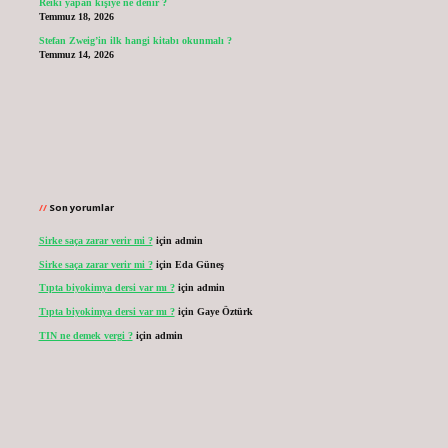
Reiki yapan kişiye ne denir ?
Temmuz 18, 2026
Stefan Zweig’in ilk hangi kitabı okunmalı ?
Temmuz 14, 2026
Son yorumlar
Sirke saça zarar verir mi ?
için
admin
Sirke saça zarar verir mi ?
için
Eda Güneş
Tıpta biyokimya dersi var mı ?
için
admin
Tıpta biyokimya dersi var mı ?
için
Gaye Öztürk
TIN ne demek vergi ?
için
admin