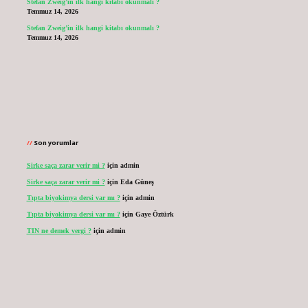
Stefan Zweig’in ilk hangi kitabı okunmalı ?
Temmuz 14, 2026
Stefan Zweig’in ilk hangi kitabı okunmalı ?
Temmuz 14, 2026
Son yorumlar
Sirke saça zarar verir mi ?
için
admin
Sirke saça zarar verir mi ?
için
Eda Güneş
Tıpta biyokimya dersi var mı ?
için
admin
Tıpta biyokimya dersi var mı ?
için
Gaye Öztürk
TIN ne demek vergi ?
için
admin