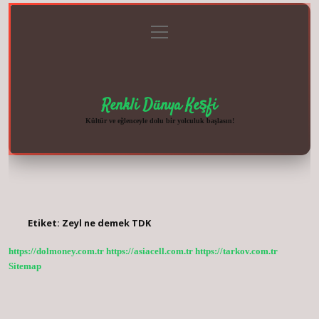
menüyü
Anasayfa
Gizlilik
Yasal
Hakkımızda
aç
Politikası
Uyarı
Renkli Dünya Keşfi
Kültür ve eğlenceyle dolu bir yolculuk başlasın!
Etiket:
Zeyl ne demek TDK
https://dolmoney.com.tr
https://asiacell.com.tr
https://tarkov.com.tr
Sitemap