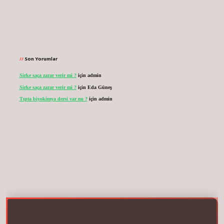
Son Yorumlar
Sirke saça zarar verir mi ?
için
admin
Sirke saça zarar verir mi ?
için
Eda Güneş
Tıpta biyokimya dersi var mı ?
için
admin
.net