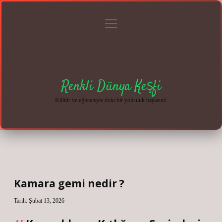
menüyü
Anasayfa
Gizlilik
Yasal
Hakkımızda
aç
Politikası
Uyarı
Renkli Dünya Keşfi
Kültür ve eğlenceyle dolu bir yolculuk başlasın!
Kamara gemi nedir ?
Tarih: Şubat 13, 2026