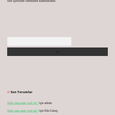
süre içerisinde sitemizden kaldırılacaktır.
Arama
Son Yorumlar
Sirke saça zarar verir mi ?
için
admin
Sirke saça zarar verir mi ?
için
Eda Güneş