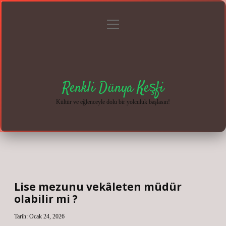
menüyü
Anasayfa
Gizlilik
Yasal
Hakkımızda
aç
Politikası
Uyarı
Renkli Dünya Keşfi
Kültür ve eğlenceyle dolu bir yolculuk başlasın!
Lise mezunu vekâleten müdür
olabilir mi ?
Tarih: Ocak 24, 2026