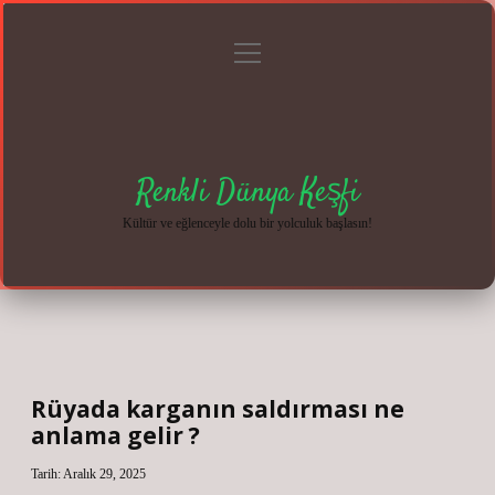
menüyü
Anasayfa
Gizlilik
Yasal
Hakkımızda
aç
Politikası
Uyarı
Renkli Dünya Keşfi
Kültür ve eğlenceyle dolu bir yolculuk başlasın!
Rüyada karganın saldırması ne
anlama gelir ?
Tarih: Aralık 29, 2025