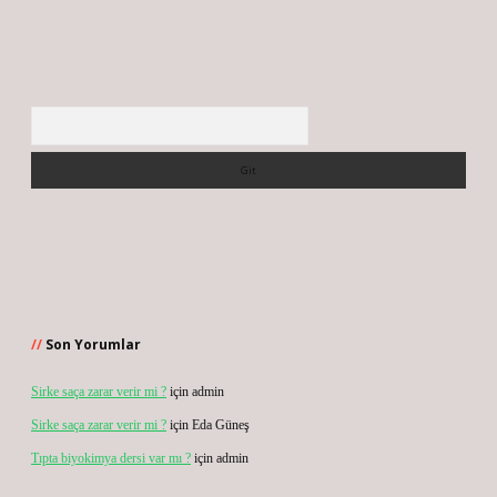
Arama
Son Yorumlar
Sirke saça zarar verir mi ?
için
admin
Sirke saça zarar verir mi ?
için
Eda Güneş
Tıpta biyokimya dersi var mı ?
için
admin