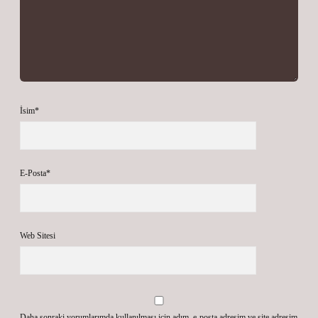
İsim*
E-Posta*
Web Sitesi
Daha sonraki yorumlarımda kullanılması için adım, e-posta adresim ve site adresim