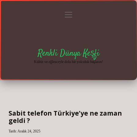
menüyü
Anasayfa
Gizlilik
Yasal
Hakkımızda
aç
Politikası
Uyarı
Renkli Dünya Keşfi
Kültür ve eğlenceyle dolu bir yolculuk başlasın!
Sabit telefon Türkiye’ye ne zaman
geldi ?
Tarih: Aralık 24, 2025