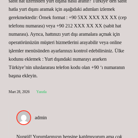
sabit hat üzerinden yurt dışına nasıl aranır? Türkiye’den sabit
hatla yurt dışını aramak için aşağıdaki adımları izlemek
gerekmektedir: Örnek format : +90 5XX XXX XX XX (cep
telefonu numarası) veya +90 212 XXX XX XX (sabit hat
numarası). Ayrıca, hattınızı yurt dışı aramalara açmak için
operatörünüzün müşteri hizmetlerini arayabilir veya online
işlemler menüsünden ayarlarınızı kontrol edebilirsiniz. Ülke
kodunu eklemek : Yurt dışındaki numarayı ararken
Türkiye’nin uluslararası telefon kodu olan +90 ‘ı numaranın
başına ekleyin.
Mart 28, 2026
Yanıtla
admin
Nurgül! Yorumlarınızın hepsine katılmıyorum ama
çok