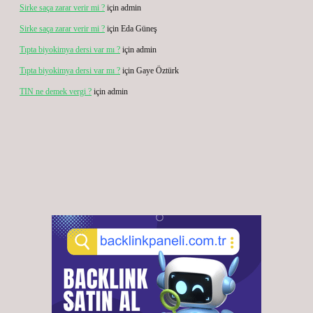
Sirke saça zarar verir mi ?
için
admin
Sirke saça zarar verir mi ?
için
Eda Güneş
Tıpta biyokimya dersi var mı ?
için
admin
Tıpta biyokimya dersi var mı ?
için
Gaye Öztürk
TIN ne demek vergi ?
için
admin