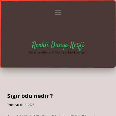
menüyü
Anasayfa
Gizlilik
Yasal
Hakkımızda
aç
Politikası
Uyarı
Renkli Dünya Keşfi
Kültür ve eğlenceyle dolu bir yolculuk başlasın!
Sıgır ödü nedir ?
Tarih: Aralık 13, 2025