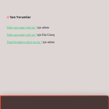
Son Yorumlar
Sirke saça zarar verir mi ?
için
admin
Sirke saça zarar verir mi ?
için
Eda Güneş
Tıpta biyokimya dersi var mı ?
için
admin
ogir.net