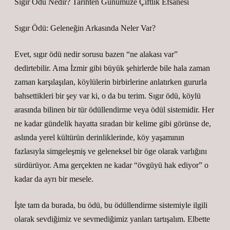
Sıgır Ödü Nedir? Tarihten Günümüze Çiftlik Efsanesi
Sıgır Ödü: Geleneğin Arkasında Neler Var?
Evet, sıgır ödü nedir sorusu bazen “ne alakası var”
dedirtebilir. Ama İzmir gibi büyük şehirlerde bile hala zaman
zaman karşılaşılan, köylülerin birbirlerine anlatırken gururla
bahsettikleri bir şey var ki, o da bu terim. Sıgır ödü, köylü
arasında bilinen bir tür ödüllendirme veya ödül sistemidir. Her
ne kadar gündelik hayatta sıradan bir kelime gibi görünse de,
aslında yerel kültürün derinliklerinde, köy yaşamının
fazlasıyla simgeleşmiş ve geleneksel bir öge olarak varlığını
sürdürüyor. Ama gerçekten ne kadar “övgüyü hak ediyor” o
kadar da ayrı bir mesele.
İşte tam da burada, bu ödü, bu ödüllendirme sistemiyle ilgili
olarak sevdiğimiz ve sevmediğimiz yanları tartışalım. Elbette