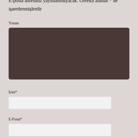
E-posta adresiniz yayınlanmayacak.
Gerekli alanlar
*
ile
işaretlenmişlerdir
Yorum
İsim*
E-Posta*