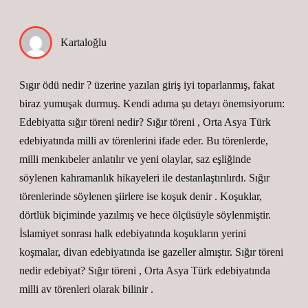
Kartaloğlu
Sıgır ödü nedir ? üzerine yazılan giriş iyi toparlanmış, fakat
biraz yumuşak durmuş. Kendi adıma şu detayı önemsiyorum:
Edebiyatta sığır töreni nedir? Sığır töreni , Orta Asya Türk
edebiyatında milli av törenlerini ifade eder. Bu törenlerde,
milli menkıbeler anlatılır ve yeni olaylar, saz eşliğinde
söylenen kahramanlık hikayeleri ile destanlaştırılırdı. Sığır
törenlerinde söylenen şiirlere ise koşuk denir . Koşuklar,
dörtlük biçiminde yazılmış ve hece ölçüsüyle söylenmiştir.
İslamiyet sonrası halk edebiyatında koşukların yerini
koşmalar, divan edebiyatında ise gazeller almıştır. Sığır töreni
nedir edebiyat? Sığır töreni , Orta Asya Türk edebiyatında
milli av törenleri olarak bilinir .