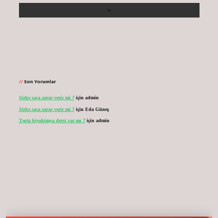
Son Yorumlar
Sirke saça zarar verir mi ?
için
admin
Sirke saça zarar verir mi ?
için
Eda Güneş
Tıpta biyokimya dersi var mı ?
için
admin
dcasinogir.net