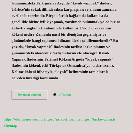
Günümüzdeki Tartışmalar Argoda “kıyak yapmak” ifadesi,
Türkçe’nin sokak dilinde sıkça karşılaşılan ve anlamı zamanla
evrilen bir terimdir. Birçok farklı bağlamda kullanılsa da
genellikle birine iyilik yapmak, yardımda bulunmak ya da birine
kolaylık sağlamak anlamında kullanılır. Peki, bu kavramın
kökeni nedir? Zamanla nasıl bir dönüşüm geçirmiştir ve
günümüzde hangi toplumsal dinamiklerle şekillenmektedir? Bu
yazıda, “kıyak yapmak” ifadesinin tarihsel arka planını ve
günümüzdeki akademik tartışmalarını ele alacağız. Kıyak
Yapmak İfadesinin Tarihsel Kökeni Argoda “kıyak yapmak”
ifadesinin kökeni, eski Türkçe ve Osmanlıca’ya kadar uzanır.
Kelime kökeni itibariyle, “kıyak” kelimesinin tam olarak
nereden türediği konusunda…
Argoda
Devamını okuyun
14 Yorum
kıyak
yapmak
ne
demek
?
https://dolmoney.com.tr
https://asiacell.com.tr
https://tarkov.com.tr
Sitemap