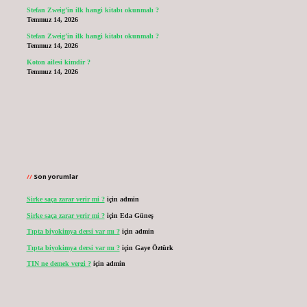
Stefan Zweig’in ilk hangi kitabı okunmalı ?
Temmuz 14, 2026
Stefan Zweig’in ilk hangi kitabı okunmalı ?
Temmuz 14, 2026
Koton ailesi kimdir ?
Temmuz 14, 2026
Son yorumlar
Sirke saça zarar verir mi ?
için
admin
Sirke saça zarar verir mi ?
için
Eda Güneş
Tıpta biyokimya dersi var mı ?
için
admin
Tıpta biyokimya dersi var mı ?
için
Gaye Öztürk
TIN ne demek vergi ?
için
admin