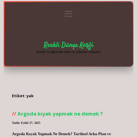
menüyü
Anasayfa
Gizlilik
Yasal
Hakkımızda
aç
Politikası
Uyarı
Renkli Dünya Keşfi
Kültür ve eğlenceyle dolu bir yolculuk başlasın!
Etiket:
yak
Argoda kıyak yapmak ne demek ?
Tarih: Eylül 27, 2025
Argoda Kıyak Yapmak Ne Demek? Tarihsel Arka Plan ve