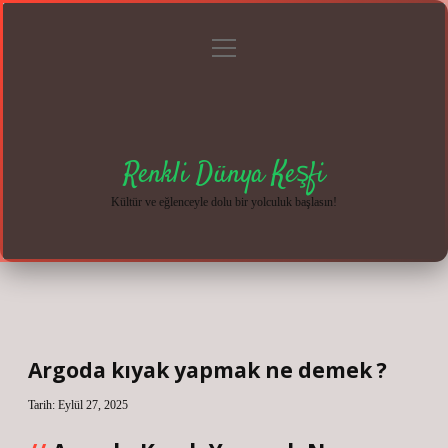
menüyü
Anasayfa
Gizlilik
Yasal
Hakkımızda
aç
Politikası
Uyarı
Renkli Dünya Keşfi
Kültür ve eğlenceyle dolu bir yolculuk başlasın!
Argoda kıyak yapmak ne demek ?
Tarih: Eylül 27, 2025