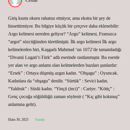
Cemal
Giriş kısmı okuru rahatsız etmiyor, ama ekstra bir şey de
hissettirmiyor. Bu bilgiye küçük bir çerçeve daha eklenebilir:
Argo kelimesi nereden geliyor? “Argo” kelimesi, Fransızca
“argot” sözcüğünden türetilmiştir. İlk argo kelimesi İlk argo
kelimelerden biri, Kaşgarlı Mahmud ‘un 1072’de tamamladığı
“Divanü Lugati’t-Türk” adlı eserinde rastlanmıştır. Bu eserde
yer alan ve argo anlamı olan kelimelerden bazıları şunlardır:
“Ersek” : Ortaya düşmüş azgın kadın. “Ohşagu” : Oyuncak.
Kadınlara da “ohşagu” denilir. “Sürtük” : Sevici kadın.
“Yaldruk” : Süslü kadın. “Yinçü (inci)” : Cariye. “Kötiç” :
Genç çocuğa söğüldüğü zaman söylenir ( “Kıç gibi kokmuş”
anlamına gelir).
Ekim 30, 2025
Yanıtla