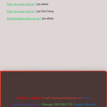
Sirke saça zarar verir mi ?
için
admin
Sirke saça zarar verir mi ?
için
Eda Güneş
Tıpta biyokimya dersi var mı ?
için
admin
net
Reklam ve İletişim:
E-mail:
backlinkpaneli@gmail.com
Teams:
forumhizmeti@gmail.com
Whatsapp: 0262 606 0 726
Telegram: @karabul