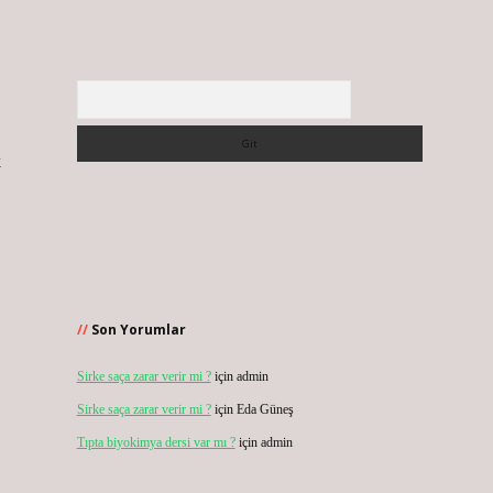
Arama
k
Son Yorumlar
Sirke saça zarar verir mi ?
için
admin
Sirke saça zarar verir mi ?
için
Eda Güneş
Tıpta biyokimya dersi var mı ?
için
admin