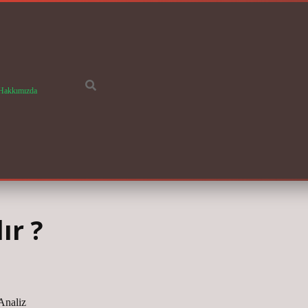
Hakkımızda
ır ?
 Analiz