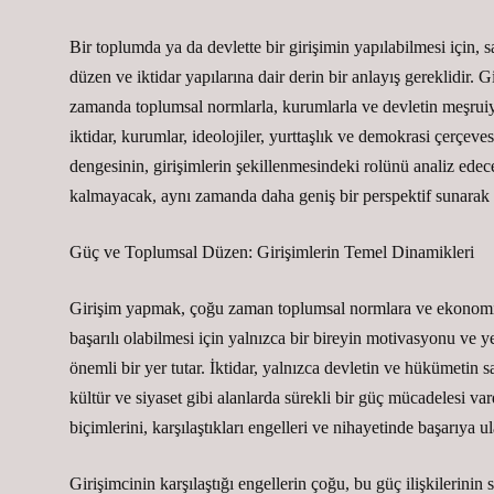
Bir toplumda ya da devlette bir girişimin yapılabilmesi için, s
düzen ve iktidar yapılarına dair derin bir anlayış gereklidir. 
zamanda toplumsal normlarla, kurumlarla ve devletin meşruiyet 
iktidar, kurumlar, ideolojiler, yurttaşlık ve demokrasi çerçev
dengesinin, girişimlerin şekillenmesindeki rolünü analiz edeceğ
kalmayacak, aynı zamanda daha geniş bir perspektif sunara
Güç ve Toplumsal Düzen: Girişimlerin Temel Dinamikleri
Girişim yapmak, çoğu zaman toplumsal normlara ve ekonomik z
başarılı olabilmesi için yalnızca bir bireyin motivasyonu ve yenil
önemli bir yer tutar. İktidar, yalnızca devletin ve hükümetin 
kültür ve siyaset gibi alanlarda sürekli bir güç mücadelesi v
biçimlerini, karşılaştıkları engelleri ve nihayetinde başarıya u
Girişimcinin karşılaştığı engellerin çoğu, bu güç ilişkilerini