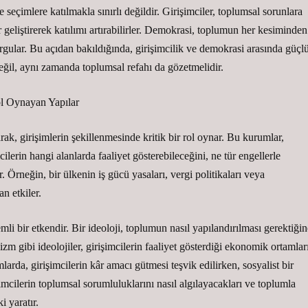
 seçimlere katılmakla sınırlı değildir. Girişimciler, toplumsal sorunlara
r geliştirerek katılımı artırabilirler. Demokrasi, toplumun her kesiminden
urgular. Bu açıdan bakıldığında, girişimcilik ve demokrasi arasında güçl
 değil, aynı zamanda toplumsal refahı da gözetmelidir.
ol Oynayan Yapılar
rak, girişimlerin şekillenmesinde kritik bir rol oynar. Bu kurumlar,
lerin hangi alanlarda faaliyet gösterebileceğini, ne tür engellerle
er. Örneğin, bir ülkenin iş gücü yasaları, vergi politikaları veya
an etkiler.
mli bir etkendir. Bir ideoloji, toplumun nasıl yapılandırılması gerektiğin
zm gibi ideolojiler, girişimcilerin faaliyet gösterdiği ekonomik ortamlar
larda, girişimcilerin kâr amacı gütmesi teşvik edilirken, sosyalist bir
mcilerin toplumsal sorumluluklarını nasıl algılayacakları ve toplumla
i yaratır.