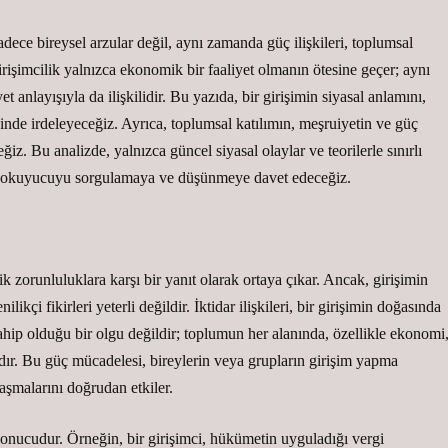
adece bireysel arzular değil, aynı zamanda güç ilişkileri, toplumsal
Girişimcilik yalnızca ekonomik bir faaliyet olmanın ötesine geçer; aynı
anlayışıyla da ilişkilidir. Bu yazıda, bir girişimin siyasal anlamını,
esinde irdeleyeceğiz. Ayrıca, toplumsal katılımın, meşruiyetin ve güç
iz. Bu analizde, yalnızca güncel siyasal olaylar ve teorilerle sınırlı
k okuyucuyu sorgulamaya ve düşünmeye davet edeceğiz.
orunluluklara karşı bir yanıt olarak ortaya çıkar. Ancak, girişimin
ikçi fikirleri yeterli değildir. İktidar ilişkileri, bir girişimin doğasında
sahip olduğu bir olgu değildir; toplumun her alanında, özellikle ekonomi
ardır. Bu güç mücadelesi, bireylerin veya grupların girişim yapma
laşmalarını doğrudan etkiler.
n sonucudur. Örneğin, bir girişimci, hükümetin uyguladığı vergi