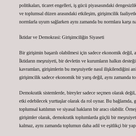
politikaları, ticaret engelleri, iş gücü piyasasındaki dengesizlik
ve toplumsal düzen arasındaki etkileşim, girişimcilik faaliyetle
normlarla uyum sağlarken aynı zamanda bu normlara karşı nasıl b
İktidar ve Demokrasi: Girişimciliğin Siyaseti
Bir girişimin başarılı olabilmesi için sadece ekonomik değil, a
İktidarın meşruiyeti, bir devletin ve kurumların halkın desteği
kavramları, girişimlerin bu meşruiyetle nasıl ilişkilendiğini 
girişimcilik sadece ekonomik bir yarış değil, aynı zamanda to
Demokratik sistemlerde, bireyler sadece seçmen olarak değil, a
etki edebilecek yurttaşlar olarak da rol oynar. Bu bağlamda, g
toplumsal katılımın ve siyasal hakların bir aracı olabilir. Ör
girişimler olarak, demokratik toplumlarda güçlü bir meşruiye
kalmaz, aynı zamanda toplumun daha adil ve eşitlikçi bir ya