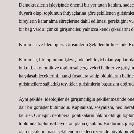
Demokrasilerin işleyişinde önemli bir yer tutan katılım, sadece
duyarlı olup, toplumun ihtiyaçlarına göre şekillenen girişimle
bireylerin karar alma süreçlerine dahil edilmesi gerektiğini v
bir bağ vardır; çünkü girişimciler, yalnızca kendi çıkarlarını
Kurumlar ve İdeolojiler: Girişimlerin Şekillendirilmesinde R
Kurumlar, bir toplumun işleyişinde belirleyici olan yapılar ola
hukuki, ekonomik ve toplumsal çerçeveleri belirler ve girişimci
karşılaşabileceklerini, hangi fırsatlara sahip olduklarını belirl
girişimcilere sağladığı teşvikler, girişimlerin başarısını doğrud
Aynı şekilde, ideolojiler de girişimciliğin şekillenmesinde öne
dair bir görüşler bütünüdür. Kapitalizm, sosyalizm, neoliberali
belirler. Örneğin, neoliberal politikaların hâkim olduğu toplum
toplumda toplumsal fayda ön plana çıkabilir. Bu durum, girişi
olan ilişkilerini nasıl şekillendirecekleri üzerinde büyük bir etk