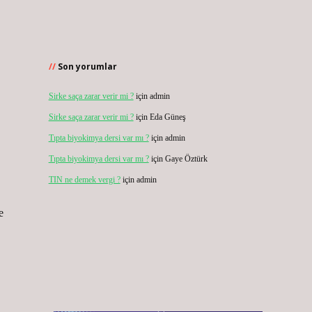
Son yorumlar
Sirke saça zarar verir mi ?
için
admin
Sirke saça zarar verir mi ?
için
Eda Güneş
Tıpta biyokimya dersi var mı ?
için
admin
Tıpta biyokimya dersi var mı ?
için
Gaye Öztürk
TIN ne demek vergi ?
için
admin
e