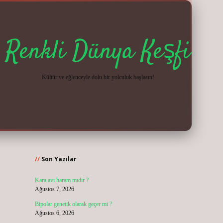
Renkli Dünya Keşfi
Kültür ve eğlenceyle dolu bir yolculuk başlasın!
Sidebar
vdcasinogir.net
Son Yazılar
Kara avı haram mıdır ?
Ağustos 7, 2026
Bipolar genetik olarak geçer mi ?
Ağustos 6, 2026