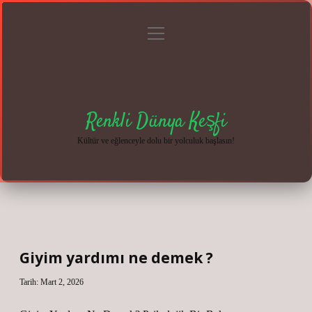
menüyü
Anasayfa
Gizlilik
Yasal
Hakkımızda
aç
Politikası
Uyarı
Renkli Dünya Keşfi
Kültür ve eğlenceyle dolu bir yolculuk başlasın!
Giyim yardımı ne demek ?
Tarih: Mart 2, 2026