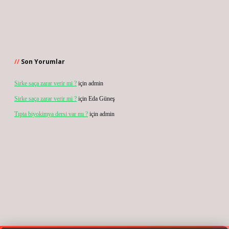
Son Yorumlar
Sirke saça zarar verir mi ?
için
admin
Sirke saça zarar verir mi ?
için
Eda Güneş
Tıpta biyokimya dersi var mı ?
için
admin
ogir.net